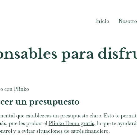
Inicio
Nosotro
onsables para disfr
go con Plinko
ecer un presupuesto
ental que establezcas un presupuesto claro. Esto te permitir
más, puedes probar el
Plinko Demo gratis
, lo que te ayudará
trol y a evitar situaciones de estrés financiero.