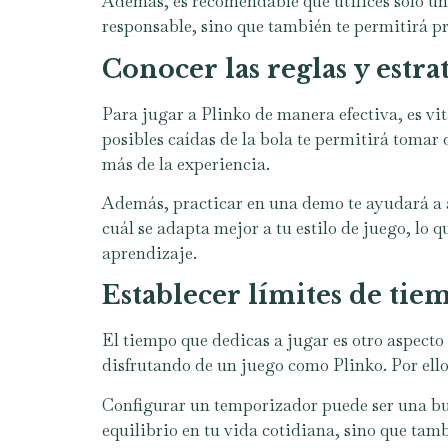
Además, es recomendable que utilices solo una
responsable, sino que también te permitirá pr
Conocer las reglas y estra
Para jugar a Plinko de manera efectiva, es vi
posibles caídas de la bola te permitirá tomar 
más de la experiencia.
Además, practicar en una demo te ayudará a af
cuál se adapta mejor a tu estilo de juego, lo 
aprendizaje.
Establecer límites de tie
El tiempo que dedicas a jugar es otro aspecto
disfrutando de un juego como Plinko. Por ello
Configurar un temporizador puede ser una bue
equilibrio en tu vida cotidiana, sino que tamb