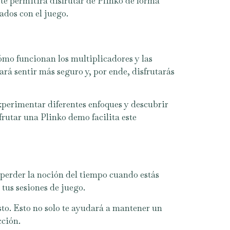
 te permitirá disfrutar de Plinko de forma
ados con el juego.
ómo funcionan los multiplicadores y las
ará sentir más seguro y, por ende, disfrutarás
xperimentar diferentes enfoques y descubrir
frutar una Plinko demo facilita este
 perder la noción del tiempo cuando estás
tus sesiones de juego.
to. Esto no solo te ayudará a mantener un
cción.