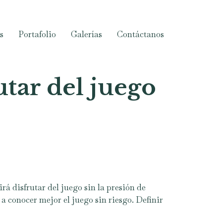
s
Portafolio
Galerías
Contáctanos
utar del juego
á disfrutar del juego sin la presión de
 a conocer mejor el juego sin riesgo. Definir