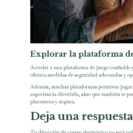
Explorar la plataforma de
Acceder a una plataforma de juego confiable y 
ofrezca medidas de seguridad adecuadas y opc
Además, muchas plataformas permiten jugar en
experiencia divertida, sino que también te pe
placentera y segura.
Deja una respuesta
Tu dirección de correo electrónico no será pu