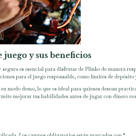
 juego y sus beneficios
segura es esencial para disfrutar de Plinko de manera respon
iones para el juego responsable, como límites de depósito 
 modo demo, lo que es ideal para quienes desean practicar
rmite mejorar tus habilidades antes de jugar con dinero re
blicada.
Los campos obligatorios están marcados con
*