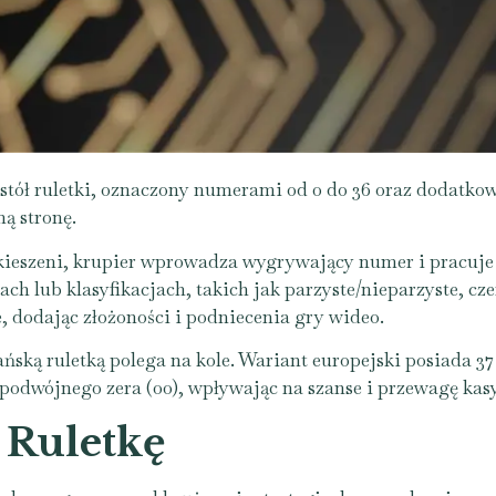
stół ruletki, oznaczony numerami od 0 do 36 oraz dodatkow
ą stronę.
kieszeni, krupier wprowadza wygrywający numer i pracuj
h lub klasyfikacjach, takich jak parzyste/nieparzyste, cz
e, dodając złożoności i podniecenia gry wideo.
ką ruletką polega na kole. Wariant europejski posiada 37 
podwójnego zera (00), wpływając na szanse i przewagę kas
 Ruletkę