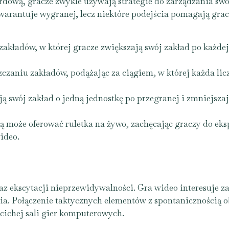
ardową, gracze zwykle używają strategie do zarządzania s
arantuje wygranej, lecz niektóre podejścia pomagają gr
kładów, w której gracze zwiększają swój zakład po każdej
czaniu zakładów, podążając za ciągiem, w której każda lic
 swój zakład o jedną jednostkę po przegranej i zmniejszaj
ką może oferować ruletka na żywo, zachęcając graczy do ek
wideo.
oraz ekscytacji nieprzewidywalności. Gra wideo interesuje 
ia. Połączenie taktycznych elementów z spontanicznością o
cichej sali gier komputerowych.