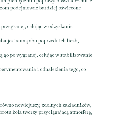
woim pieniędzmi i poprawy doświadczenia z
aczom podejmować bardziej oświecone
 przegranej, celując w odzyskanie
zba jest sumą obu poprzednich liczb,
ą go po wygranej, celując w stabilizowanie
sperymentowania i odnalezienia tego, co
zarówno nowicjuszy, zdolnych zakładników,
brotu koła tworzy przyciągającą atmosferę,