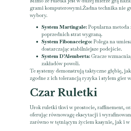
Mimo że ruletka jest w dużej mierze grą haz
grami komputerowymi.Żadna technika nie gw
wybory.
System Martingale:
Popularna metoda za
poprzednich strat wygraną.
System Fibonacciego:
Polega na umiesz
dostarczając stabilniejsze podejście.
System D’Alemberta:
Gracze wzmacniają
zakładów powoli.
Te systemy demonstrują taktyczne głębię, ja
zgodne z ich tolerancją ryzyka i stylem gier 
Czar Ruletki
Urok ruletki tkwi w prostocie, raffinement, 
oferując równowagę ekscytacji i wyrafinowan
zarówno w tętniącym życiem kasynie, jak i w 