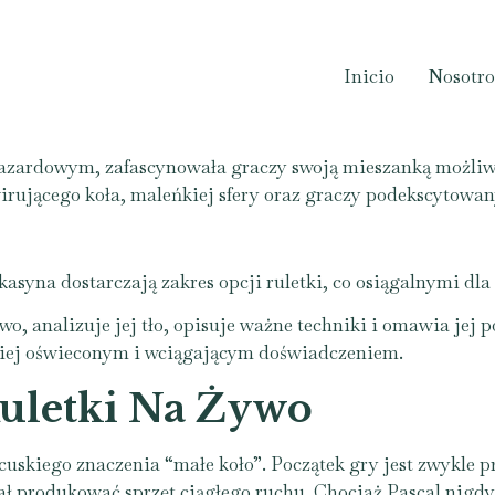
Inicio
Nosotro
hazardowym, zafascynowała graczy swoją mieszanką możliwoś
wirującego koła, maleńkiej sfery oraz graczy podekscytowa
kasyna dostarczają zakres opcji ruletki, co osiągalnymi dl
o, analizuje jej tło, opisuje ważne techniki i omawia jej 
ziej oświeconym i wciągającym doświadczeniem.
Ruletki Na Żywo
cuskiego znaczenia “małe koło”. Początek gry jest zwykle 
 produkować sprzęt ciągłego ruchu. Chociaż Pascal nigdy n