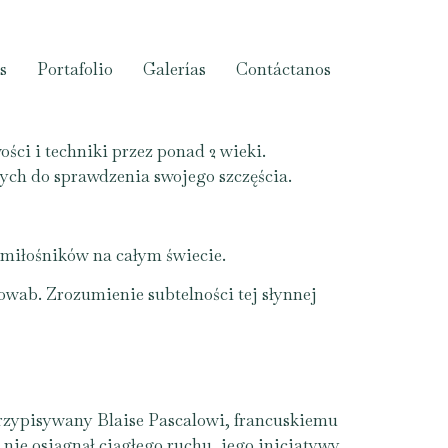
s
Portafolio
Galerías
Contáctanos
ci i techniki przez ponad 2 wieki.
nych do sprawdzenia swojego szczęścia.
a miłośników na całym świecie.
powab. Zrozumienie subtelności tej słynnej
przypisywany Blaise Pascalowi, francuskiemu
ie osiągnął ciągłego ruchu, jego inicjatywy