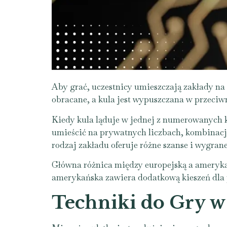
Aby grać, uczestnicy umieszczają zakłady na 
obracane, a kula jest wypuszczana w przeciwn
Kiedy kula ląduje w jednej z numerowanych 
umieścić na prywatnych liczbach, kombinacjac
rodzaj zakładu oferuje różne szanse i wygran
Główna różnica między europejską a amerykańs
amerykańska zawiera dodatkową kieszeń dla 
Techniki do Gry w