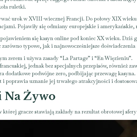
ła ruletki.
ywać urok w XVIII-wiecznej Francji. Do połowy XIX wieku g
jami. Pojawiły się odmiany europejskie i amerykańskie, ro
 pojawieniem się kasyn online pod koniec XX wieku. Dziś g
c zarówno typowe, jak i najnowocześniejsze doświadczeni
ym zerem i używa zasady “La Partage” i “En Więzieniu”.
ancuskiej, jednak bez specjalnych przepisów, również zaw
a dodatkowe podwójne zero, podbijając przewagę kasyna.
 i poprawia uznanie jej trwałego atrakcyjności i dostosow
i Na Żywo
, w której gracze stawiają zakłady na rezultat obrotowej sfe