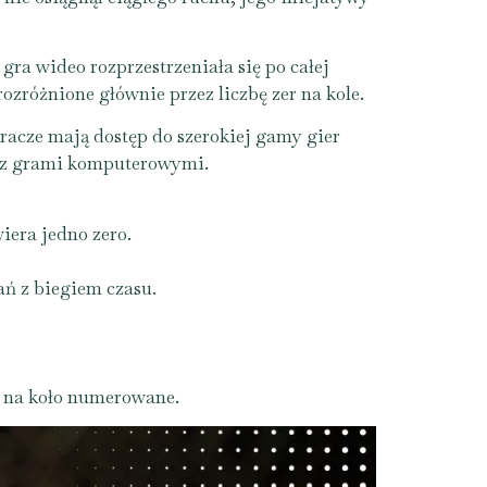
ra wideo rozprzestrzeniała się po całej
zróżnione głównie przez liczbę zer na kole.
racze mają dostęp do szerokiej gamy gier
a z grami komputerowymi.
iera jedno zero.
ań z biegiem czasu.
ry na koło numerowane.