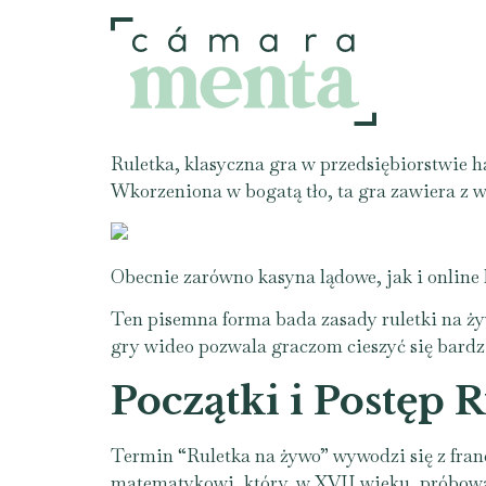
Ruletka, klasyczna gra w przedsiębiorstwie 
Wkorzeniona w bogatą tło, ta gra zawiera z 
Obecnie
zarówno kasyna lądowe, jak i online 
Ten pisemna forma bada zasady ruletki na żyw
gry wideo pozwala graczom cieszyć się bard
Początki i Postęp 
Termin “Ruletka na żywo” wywodzi się z fran
matematykowi, który, w XVII wieku, próbował