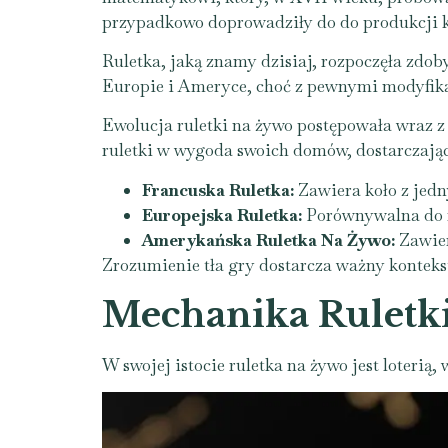
przypadkowo doprowadziły do do produkcji ko
Ruletka, jaką znamy dzisiaj, rozpoczęła zdob
Europie i Ameryce, choć z pewnymi modyfikac
Ewolucja ruletki na żywo postępowała wraz z
ruletki w wygoda swoich domów, dostarczają
Francuska Ruletka:
Zawiera koło z jedn
Europejska Ruletka:
Porównywalna do fr
Amerykańska Ruletka Na Żywo:
Zawier
Zrozumienie tła gry dostarcza ważny kontekst
Mechanika Ruletk
W swojej istocie ruletka na żywo jest loterią