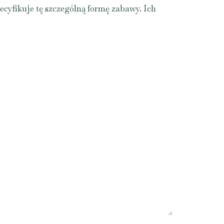
ecyfikuje tę szczególną formę zabawy. Ich