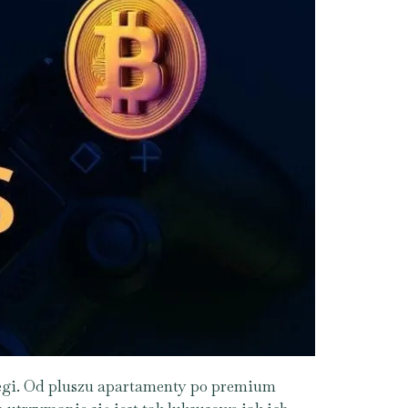
legi. Od pluszu apartamenty po premium