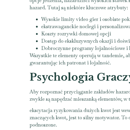
opcje jedzenia, hazardziści wysokich stawek 
hazard. Tutaj są niektóre kluczowe atrybuty:
Wysokie limity video gier i osobiste pok
ekstrawaganckie noclegi i personalizo
Koszty rozrywki domowej opcji
Dostęp do ekskluzywnych okazji i dośw
Dobroczynne programy lojalnościowe i 
Wszystkie te elementy operują w tandemie, ab
gwarantując ich patronat i lojalność.
Psychologia Gracz
Aby rozpoznać przyciąganie zakładów hazardo
zwykle są napędzać mieszanką elementów, w t
ekscytacja ryzykowania dużych kwot jest wew
znaczących kwot, jest to silny motywator. To
podnoszone.