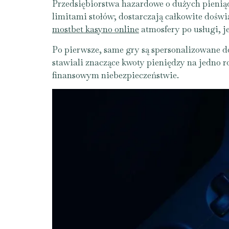
Przedsiębiorstwa hazardowe o dużych pieniądz
limitami stołów; dostarczają całkowite doświ
mostbet kasyno online
atmosfery po usługi, j
Po pierwsze, same gry są spersonalizowane d
stawiali znaczące kwoty pieniędzy na jedno r
finansowym niebezpieczeństwie.