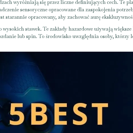
ach wyróżniają się przez liczne definiujących cech. Te pl
adczenie sensoryczne opracowane dla zaspokojenia potrzeb 
est starannie opracowany, aby zachować aurę ekskluzywnoś
o wysokich stawek. Te zakłady hazardowe używają większe 
ozdanie lub spin. To środowisko uwzględnia osoby, którzy 