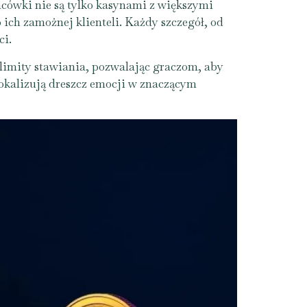
acówki nie są tylko kasynami z większymi
ich zamożnej klienteli. Każdy szczegół, od
ci.
limity stawiania, pozwalając graczom, aby
lokalizują dreszcz emocji w znaczącym