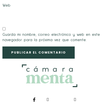
Web
Guarda mi nombre, correo electrónico y web en este
navegador para la próxima vez que comente.