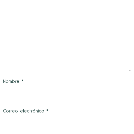
Nombre
*
Correo electrónico
*