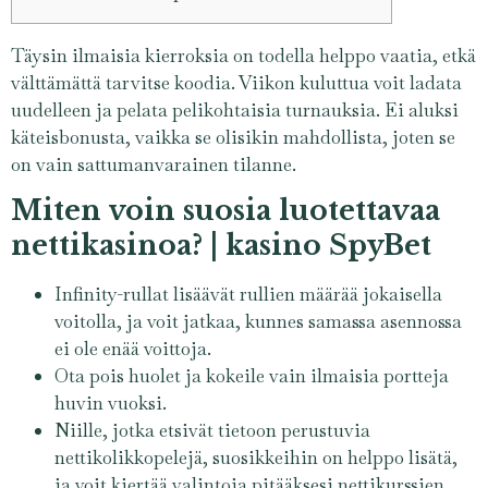
Täysin ilmaisia ​​kierroksia on todella helppo vaatia, etkä
välttämättä tarvitse koodia. Viikon kuluttua voit ladata
uudelleen ja pelata pelikohtaisia ​​turnauksia. Ei aluksi
käteisbonusta, vaikka se olisikin mahdollista, joten se
on vain sattumanvarainen tilanne.
Miten voin suosia luotettavaa
nettikasinoa?
| kasino SpyBet
Infinity-rullat lisäävät rullien määrää jokaisella
voitolla, ja voit jatkaa, kunnes samassa asennossa
ei ole enää voittoja.
Ota pois huolet ja kokeile vain ilmaisia ​​portteja
huvin vuoksi.
Niille, jotka etsivät tietoon perustuvia
nettikolikkopelejä, suosikkeihin on helppo lisätä,
ja voit kiertää valintoja pitääksesi nettikurssien