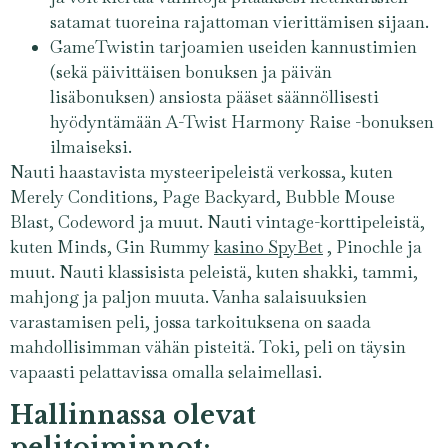
satamat tuoreina rajattoman vierittämisen sijaan.
GameTwistin tarjoamien useiden kannustimien
(sekä päivittäisen bonuksen ja päivän
lisäbonuksen) ansiosta pääset säännöllisesti
hyödyntämään A-Twist Harmony Raise -bonuksen
ilmaiseksi.
Nauti haastavista mysteeripeleistä verkossa, kuten
Merely Conditions, Page Backyard, Bubble Mouse
Blast, Codeword ja muut. Nauti vintage-korttipeleistä,
kuten Minds, Gin Rummy
kasino SpyBet
, Pinochle ja
muut. Nauti klassisista peleistä, kuten shakki, tammi,
mahjong ja paljon muuta. Vanha salaisuuksien
varastamisen peli, jossa tarkoituksena on saada
mahdollisimman vähän pisteitä. Toki, peli on täysin
vapaasti pelattavissa omalla selaimellasi.
Hallinnassa olevat
pelitoiminnot: