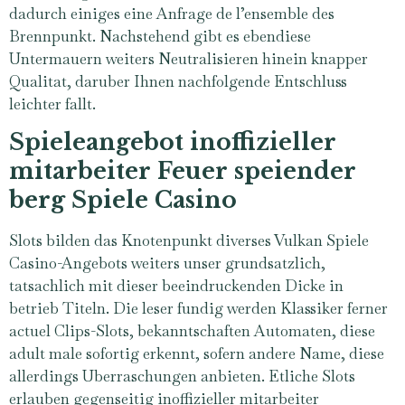
dadurch einiges eine Anfrage de l’ensemble des
Brennpunkt. Nachstehend gibt es ebendiese
Untermauern weiters Neutralisieren hinein knapper
Qualitat, daruber Ihnen nachfolgende Entschluss
leichter fallt.
Spieleangebot inoffizieller
mitarbeiter Feuer speiender
berg Spiele Casino
Slots bilden das Knotenpunkt diverses Vulkan Spiele
Casino-Angebots weiters unser grundsatzlich,
tatsachlich mit dieser beeindruckenden Dicke in
betrieb Titeln. Die leser fundig werden Klassiker ferner
actuel Clips-Slots, bekanntschaften Automaten, diese
adult male sofortig erkennt, sofern andere Name, diese
allerdings Uberraschungen anbieten. Etliche Slots
erlauben gegenseitig inoffizieller mitarbeiter