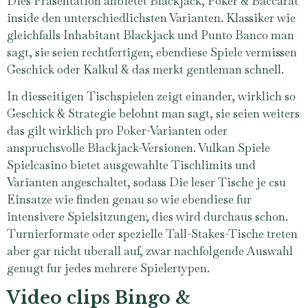
Dies Prasentation anbietet Blackjack, Poker & Baccarat
inside den unterschiedlichsten Varianten. Klassiker wie
gleichfalls Inhabitant Blackjack und Punto Banco man
sagt, sie seien rechtfertigen; ebendiese Spiele vermissen
Geschick oder Kalkul & das merkt gentleman schnell.
In diesseitigen Tischspielen zeigt einander, wirklich so
Geschick & Strategie belohnt man sagt, sie seien weiters
das gilt wirklich pro Poker-Varianten oder
anspruchsvolle Blackjack-Versionen. Vulkan Spiele
Spielcasino bietet ausgewahlte Tischlimits und
Varianten angeschaltet, sodass Die leser Tische je csu
Einsatze wie finden genau so wie ebendiese fur
intensivere Spielsitzungen; dies wird durchaus schon.
Turnierformate oder spezielle Tall-Stakes-Tische treten
aber gar nicht uberall auf, zwar nachfolgende Auswahl
genugt fur jedes mehrere Spielertypen.
Video clips Bingo &