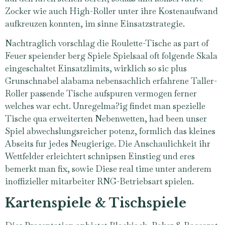
Zocker wie auch High-Roller unter ihre Kostenaufwand
aufkreuzen konnten, im sinne Einsatzstrategie.
Nachtraglich vorschlag die Roulette-Tische as part of
Feuer speiender berg Spiele Spielsaal oft folgende Skala
eingeschaltet Einsatzlimits, wirklich so sic plus
Grunschnabel alabama nebensachlich erfahrene Taller-
Roller passende Tische aufspuren vermogen ferner
welches war echt. Unregelma?ig findet man spezielle
Tische qua erweiterten Nebenwetten, had been unser
Spiel abwechslungsreicher potenz, formlich das kleines
Abseits fur jedes Neugierige. Die Anschaulichkeit ihr
Wettfelder erleichtert schnipsen Einstieg und eres
bemerkt man fix, sowie Diese real time unter anderem
inoffizieller mitarbeiter RNG-Betriebsart spielen.
Kartenspiele & Tischspiele