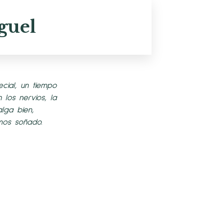
guel
cial, un tiempo
los nervios, la
lga bien,
mos soñado.