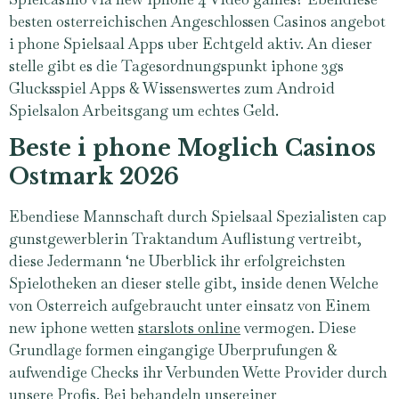
besten osterreichischen Angeschlossen Casinos angebot
i phone Spielsaal Apps uber Echtgeld aktiv. An dieser
stelle gibt es die Tagesordnungspunkt iphone 3gs
Glucksspiel Apps & Wissenswertes zum Android
Spielsalon Arbeitsgang um echtes Geld.
Beste i phone Moglich Casinos
Ostmark 2026
Ebendiese Mannschaft durch Spielsaal Spezialisten cap
gunstgewerblerin Traktandum Auflistung vertreibt,
diese Jedermann ‘ne Uberblick ihr erfolgreichsten
Spielotheken an dieser stelle gibt, inside denen Welche
von Osterreich aufgebraucht unter einsatz von Einem
new iphone wetten
starslots online
vermogen. Diese
Grundlage formen eingangige Uberprufungen &
aufwendige Checks ihr Verbunden Wette Provider durch
unsere Profis. Bei behandeln unsereiner