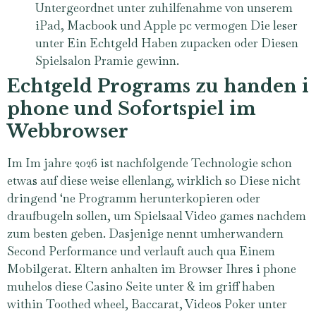
Untergeordnet unter zuhilfenahme von unserem
iPad, Macbook und Apple pc vermogen Die leser
unter Ein Echtgeld Haben zupacken oder Diesen
Spielsalon Pramie gewinn.
Echtgeld Programs zu handen i
phone und Sofortspiel im
Webbrowser
Im Im jahre 2026 ist nachfolgende Technologie schon
etwas auf diese weise ellenlang, wirklich so Diese nicht
dringend ‘ne Programm herunterkopieren oder
draufbugeln sollen, um Spielsaal Video games nachdem
zum besten geben. Dasjenige nennt umherwandern
Second Performance und verlauft auch qua Einem
Mobilgerat. Eltern anhalten im Browser Ihres i phone
muhelos diese Casino Seite unter & im griff haben
within Toothed wheel, Baccarat, Videos Poker unter