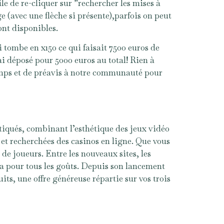
ile de re-cliquer sur ”rechercher les mises à
 (avec une flèche si présente),parfois on peut
ont disponibles.
ui tombe en x150 ce qui faisait 7500 euros de
’ai déposé pour 5000 euros au total! Rien à
emps et de préavis à notre communauté pour
iqués, combinant l’esthétique des jeux vidéo
et recherchées des casinos en ligne. Que vous
 de joueurs. Entre les nouveaux sites, les
n a pour tous les goûts. Depuis son lancement
ts, une offre généreuse répartie sur vos trois