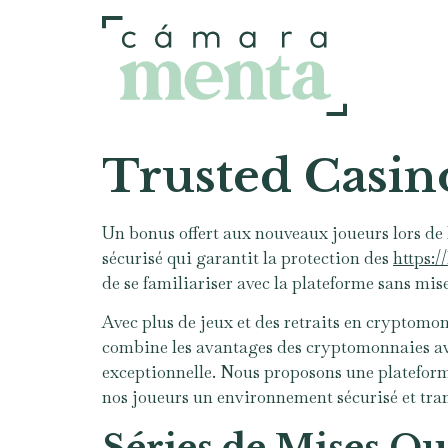
Trusted Casin
Un bonus offert aux nouveaux joueurs lors de 
sécurisé qui garantit la protection des
https:/
de se familiariser avec la plateforme sans mise
Avec plus de jeux et des retraits en cryptom
combine les avantages des cryptomonnaies avec 
exceptionnelle. Nous proposons une plateforme
nos joueurs un environnement sécurisé et tra
Séries de Mises Q