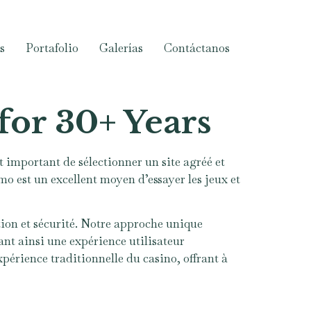
s
Portafolio
Galerías
Contáctanos
or 30+ Years
 important de sélectionner un site agréé et
o est un excellent moyen d’essayer les jeux et
ion et sécurité. Notre approche unique
ant ainsi une expérience utilisateur
périence traditionnelle du casino, offrant à