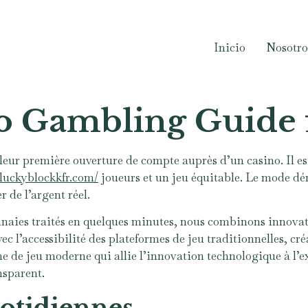
Inicio
Nosotro
o Gambling Guide f
leur première ouverture de compte auprès d’un casino. Il est
/luckyblockkfr.com/
joueurs et un jeu équitable. Le mode dém
r de l’argent réel.
onnaies traités en quelques minutes, nous combinons innovat
l’accessibilité des plateformes de jeu traditionnelles, cré
 de jeu moderne qui allie l’innovation technologique à l’ex
nsparent.
uotidiennes