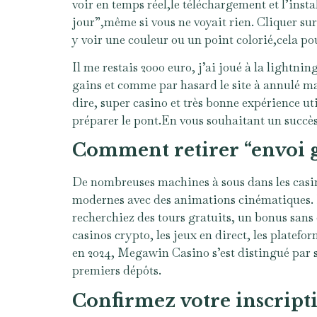
voir en temps réel,le téléchargement et l’insta
jour”,même si vous ne voyait rien. Cliquer sur
y voir une couleur ou un point colorié,cela pou
Il me restais 2000 euro, j’ai joué à la lightni
gains et comme par hasard le site à annulé ma m
dire, super casino et très bonne expérience 
préparer le pont.En vous souhaitant un succè
Comment retirer “envoi g
De nombreuses machines à sous dans les casin
modernes avec des animations cinématiques. Le
recherchiez des tours gratuits, un bonus sans d
casinos crypto, les jeux en direct, les platef
en 2024, Megawin Casino s’est distingué par so
premiers dépôts.
Confirmez votre inscript