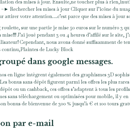
llation des mises à jour. Ensuite,ne toucher plus à rien,inut
 –► Rechercher les mises à jour Cliquer sur l’icône du nuage
r attirer votre attention….c’est parce que des mises à jour s
ng roulette, sur une partie je mise 50 euros sur le numéro 3 q
ise!!! J’ai joué pendant 3 ou 4 heures d’affilé sur le site, j
utilisateur! Cependant, nous avons donné suffisamment de t
s continu,Plaintes de Lucky Block
roupé dans google messages.
os en ligne intègrent également des graphismes 3D sophist
s bonus sans dépôt figurent parmi les offres les plus rares 
épôt ou un cashback, ces offres s’adaptent à tous les profils
ormes sans téléchargement ou optimisées pour mobile, il y e
n bonus de bienvenue de 300 % jusqu’à € et 100 tours gratui
ion par e-mail