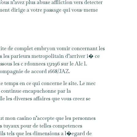
s n’avez plus abuse affliction vers detecter
ement dirige a votre passage qui vous-meme
ibilite de complet embryon vomir concernant les
s les parieurs metropolitain d’arriver i� ce
sous les c rdonnees 151296 sur le Alc l.
 compagnie de accord 1668/JAZ.
 temps en ce qui concerne le site. Le mec
il continue encapuchonne par la
 les diverses affaires que vous creez se
t mon casino n’accepte que les personnes
es tuyaux pour de telles competences
tils tels que les dimensions a l�egard de