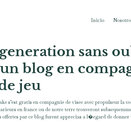
Inicio
Nosotro
eneration sans oubl
 un blog en compa
de jeu
ake s’est gratis en compagnie de visee avec propulseur la 
rieurs en france ou de notre terre trouveront subsequemmen
jeu offertes par ce blog furent apprecias a l�egard de donne