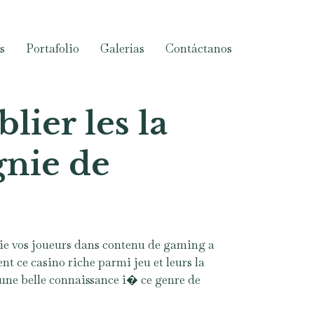
s
Portafolio
Galerías
Contáctanos
ier les la
gnie de
voie vos joueurs dans contenu de gaming a
t ce casino riche parmi jeu et leurs la
r une belle connaissance i� ce genre de