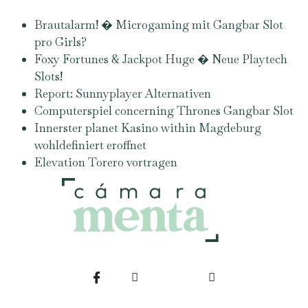
Brautalarm! � Microgaming mit Gangbar Slot
pro Girls?
Foxy Fortunes & Jackpot Huge � Neue Playtech
Slots!
Report: Sunnyplayer Alternativen
Computerspiel concerning Thrones Gangbar Slot
Innerster planet Kasino within Magdeburg
wohldefiniert eroffnet
Elevation Torero vortragen