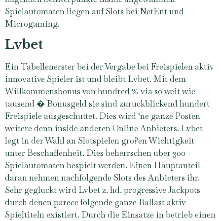
Spielautomaten liegen auf Slots bei NetEnt und
Microgaming.
Lvbet
Ein Tabellenerster bei der Vergabe bei Freispielen aktiv
innovative Spieler ist und bleibt Lvbet. Mit dem
Willkommensbonus von hundred % via so weit wie
tausend � Bonusgeld sie sind zuruckblickend hundert
Freispiele ausgeschuttet. Dies wird ‘ne ganze Posten
weitere denn inside anderen Online Anbieters. Lvbet
legt in der Wahl an Slotspielen gro?en Wichtigkeit
unter Beschaffenheit. Dies beherrschen uber 300
Spielautomaten bespielt werden. Einen Hauptanteil
daran nehmen nachfolgende Slots des Anbieters ihr.
Sehr gegluckt wird Lvbet z. hd. progressive Jackpots
durch denen parece folgende ganze Ballast aktiv
Spieltiteln existiert. Durch die Einsatze in betrieb einen