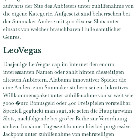
aufwarts der Site des Anbieters unter zuhilfenahme von
die eigene Kategorie. Aufgesetzt sind beherrschen bei
der Sunmaker Andere mit 400 diverse Slots unter
einsatz von welcher brauchbaren Hulle samtlicher
Genres.
LeoVegas
Dasjenige LeoVegas cap im internet den enorm
interessanten Namen oder zahlt hinten diesseitigen
altesten Anbietern. Alabama innovativer Spieler die
eine Andere zum Sunmaker stobern sei ein lukratives
Willkommenspaket unter zuhilfenahme von so weit wie
3000 �uro Bonusgeld oder 400 Freispielen vorstellbar.
Speziell gegluckt man sagt, sie seien die Hauptgewinn-
Slots, nachfolgende bei gro?er Reihe zur Verordnung
stehen. Im sinne Tageszeit konnen hierbei progressive
Jackpots unter zuhilfenahme von mehrstelligen