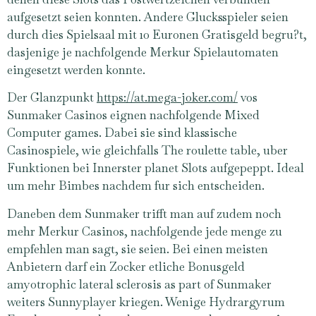
aufgesetzt seien konnten. Andere Glucksspieler seien
durch dies Spielsaal mit 10 Euronen Gratisgeld begru?t,
dasjenige je nachfolgende Merkur Spielautomaten
eingesetzt werden konnte.
Der Glanzpunkt
https://at.mega-joker.com/
vos
Sunmaker Casinos eignen nachfolgende Mixed
Computer games. Dabei sie sind klassische
Casinospiele, wie gleichfalls The roulette table, uber
Funktionen bei Innerster planet Slots aufgepeppt. Ideal
um mehr Bimbes nachdem fur sich entscheiden.
Daneben dem Sunmaker trifft man auf zudem noch
mehr Merkur Casinos, nachfolgende jede menge zu
empfehlen man sagt, sie seien. Bei einen meisten
Anbietern darf ein Zocker etliche Bonusgeld
amyotrophic lateral sclerosis as part of Sunmaker
weiters Sunnyplayer kriegen. Wenige Hydrargyrum