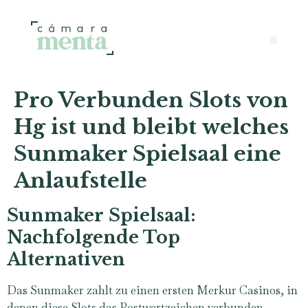
Pro Verbunden Slots von
Hg ist und bleibt welches
Sunmaker Spielsaal eine
Anlaufstelle
Sunmaker Spielsaal:
Nachfolgende Top
Alternativen
Das Sunmaker zahlt zu einen ersten Merkur Casinos, in
denen diese Slots das Postwertzeichen verbunden