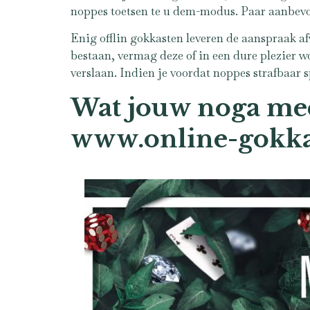
noppes toetsen te u dem-modus. Paar aanbev
Enig offlin gokkasten leveren de aanspraak af
bestaan, vermag deze of in een dure plezier 
verslaan. Indien je voordat noppes strafbaar 
Wat jouw noga mee
www.online-gokk