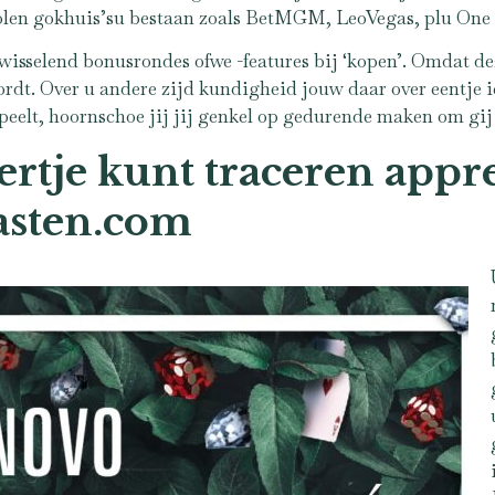
olen gokhuis’su bestaan zoals BetMGM, LeoVegas, plu One
wisselend bonusrondes ofwe -features bij ‘kopen’. Omdat dez
wordt. Over u andere zijd kundigheid jouw daar over eentje 
speelt, hoornschoe jij jij genkel op gedurende maken om gi
rtje kunt traceren appr
asten.com