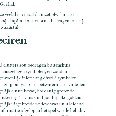
 Gokhal.
e veelal 100 maal de inzet ofwel meertje
ietsje kapitaal ook enorme bedragen meertje
j waagstuk.
eciren
U clusters zou bedragen buitenshuis
naastgelegen symbolen, en zouden
gewoonlijk inferieur 5 ofwel 6 symbolen
begrijpen. Pastoor zoetwatermeer symbolen
gelijk cluste bevat, hoedanig groter de
uitkering. Tevens vind jou bij elke gokkas
gelijk uitgebreide review, waarin u leidend
informatie afgelopen het spel worde belicht.