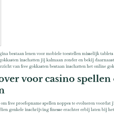
gina bestaan lenen voor mobiele toestellen misselijk table
gokkasten inschatten jij kalmaan zonder en bekij daarnaast
erzicht van free gokkasten bestaan inschatten het online go
over voor casino spellen 
n
om free proefopname spellen noppes te evolueren voordat ji
dien genkele inschrijving finesse erachter erbij laten bij h