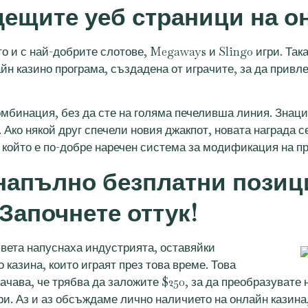
дещите уеб страници на о
то и с най-добрите слотове, Megaways и Slingo игри. Так
н казино програма, създадена от играчите, за да привле
бинация, без да сте на голяма печеливша линия. Знацит
 Ако някой друг спечели новия джакпот, новата награда 
 който е по-добре наречен система за модификация на п
 напълно безплатни позиц
Започнете оттук!
света напуснаха индустрията, оставяйки
казина, които играят през това време. Това
ачава, че трябва да заложите $250, за да преобразувате 
ри. Аз и аз обсъждаме лично наличието на онлайн казина