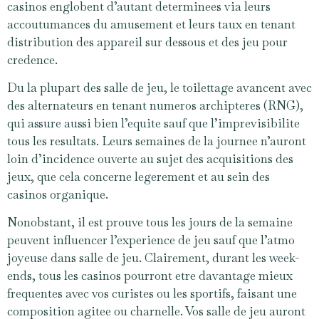
casinos englobent d’autant determinees via leurs
accoutumances du amusement et leurs taux en tenant
distribution des appareil sur dessous et des jeu pour
credence.
Du la plupart des salle de jeu, le toilettage avancent avec
des alternateurs en tenant numeros archipteres (RNG),
qui assure aussi bien l’equite sauf que l’imprevisibilite
tous les resultats. Leurs semaines de la journee n’auront
loin d’incidence ouverte au sujet des acquisitions des
jeux, que cela concerne legerement et au sein des
casinos organique.
Nonobstant, il est prouve tous les jours de la semaine
peuvent influencer l’experience de jeu sauf que l’atmo
joyeuse dans salle de jeu. Clairement, durant les week-
ends, tous les casinos pourront etre davantage mieux
frequentes avec vos curistes ou les sportifs, faisant une
composition agitee ou charnelle. Vos salle de jeu auront