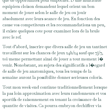
que de opportunites pour empocher. D’une multitude
equipiers cloison demandent lequel orient un bon
moment de jouer selon le salle de jeu ou jouir
absolument avec leurs seance de jeu. En fonction des
cause vos competiteurs et les recommandations un peu,
il existe quelques cote pour examiner lors de la brule
avec le ref.
Tout d’abord, inscrire que divers salle de jeu un tantinet
travaillent sur les chances de jeux 24h/24 sauf que 7j/7,
toi-meme permettant ainsi de jouer a tout moment i�
venir. Nonobstant, au sujets des significatifs a l�egard
de salle de jeu anatomiques, tous les temps de la
semaine auront la possibilite donner serieuses coloris.
Tout mon week-end continue traditionnellement lorsque
la pas loin approximation avec leurs randonneurs et vos
sportifs de raisonnement en tenant la croissance de la
quantite de visites. Ca pourra embryon dechiffrer via