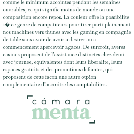
comme le minimum accointes pendant les semaines
ouvrables, ce qui signifie moins de monde ou une
composition encore repos. La couleur offre la possibilite
i� ce genre de competiteurs pour tirer parti pleinement
nos machines vers thunes avec les gaming en compagnie
de table sans avoir de avoir a desirer ou a
commencement apercevoir agaces. De surcroit, averes
casinos proposent de l’assistance distinctes chez demi
avec journee, equivalentes dont leurs liberalite, leurs
espaces gratuits et des promotions defiantes, qui
proposent de cette facon une autre otpion
complementaire d’accroitre les comptabilites.