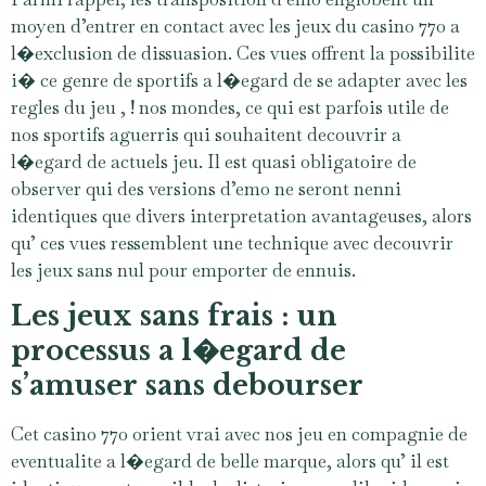
moyen d’entrer en contact avec les jeux du casino 770 a
l�exclusion de dissuasion. Ces vues offrent la possibilite
i� ce genre de sportifs a l�egard de se adapter avec les
regles du jeu , ! nos mondes, ce qui est parfois utile de
nos sportifs aguerris qui souhaitent decouvrir a
l�egard de actuels jeu. Il est quasi obligatoire de
observer qui des versions d’emo ne seront nenni
identiques que divers interpretation avantageuses, alors
qu’ ces vues ressemblent une technique avec decouvrir
les jeux sans nul pour emporter de ennuis.
Les jeux sans frais : un
processus a l�egard de
s’amuser sans debourser
Cet casino 770 orient vrai avec nos jeu en compagnie de
eventualite a l�egard de belle marque, alors qu’ il est