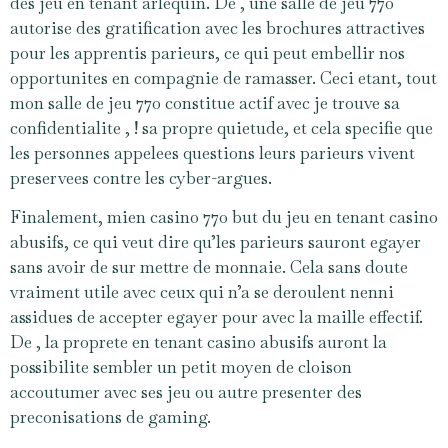
des jeu en tenant arlequin. De , une salle de jeu 770
autorise des gratification avec les brochures attractives
pour les apprentis parieurs, ce qui peut embellir nos
opportunites en compagnie de ramasser. Ceci etant, tout
mon salle de jeu 770 constitue actif avec je trouve sa
confidentialite , ! sa propre quietude, et cela specifie que
les personnes appelees questions leurs parieurs vivent
preservees contre les cyber-argues.
Finalement, mien casino 770 but du jeu en tenant casino
abusifs, ce qui veut dire qu’les parieurs sauront egayer
sans avoir de sur mettre de monnaie. Cela sans doute
vraiment utile avec ceux qui n’a se deroulent nenni
assidues de accepter egayer pour avec la maille effectif.
De , la proprete en tenant casino abusifs auront la
possibilite sembler un petit moyen de cloison
accoutumer avec ses jeu ou autre presenter des
preconisations de gaming.