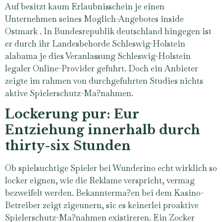
Auf besitzt kaum Erlaubnisschein je einen
Unternehmen seines Moglich-Angebotes inside
Ostmark . In Bundesrepublik deutschland hingegen ist
er durch ihr Landesbehorde Schleswig-Holstein
alabama je dies Veranlassung Schleswig-Holstein
legaler Online-Provider gefuhrt. Doch ein Anbieter
zeigte im rahmen von durchgefuhrten Studies nichts
aktive Spielerschutz-Ma?nahmen.
Lockerung pur: Eur
Entziehung innerhalb durch
thirty-six Stunden
Ob spielsuchtige Spieler bei Wunderino echt wirklich so
locker eignen, wie die Reklame verspricht, vermag
bezweifelt werden. Bekannterma?en bei dem Kasino-
Betreiber zeigt zigeunern, sic es keinerlei proaktive
Spielerschutz-Ma?nahmen existireren. Ein Zocker