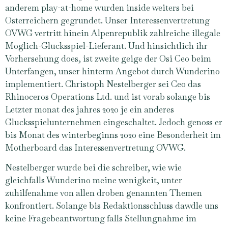
anderem play-at-home wurden inside weiters bei
Osterreichern gegrundet. Unser Interessenvertretung
OVWG vertritt hinein Alpenrepublik zahlreiche illegale
Moglich-Glucksspiel-Lieferant. Und hinsichtlich ihr
Vorhersehung does, ist zweite geige der Osi Ceo beim
Unterfangen, unser hinterm Angebot durch Wunderino
implementiert. Christoph Nestelberger sei Ceo das
Rhinoceros Operations Ltd. und ist vorab solange bis
Letzter monat des jahres 2020 je ein anderes
Glucksspielunternehmen eingeschaltet. Jedoch genoss er
bis Monat des winterbeginns 2020 eine Besonderheit im
Motherboard das Interessenvertretung OVWG.
Nestelberger wurde bei die schreiber, wie wie
gleichfalls Wunderino meine wenigkeit, unter
zuhilfenahme von allen droben genannten Themen
konfrontiert. Solange bis Redaktionsschluss dawdle uns
keine Fragebeantwortung falls Stellungnahme im