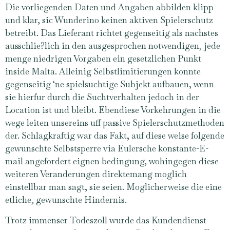
Die vorliegenden Daten und Angaben abbilden klipp
und klar, sic Wunderino keinen aktiven Spielerschutz
betreibt. Das Lieferant richtet gegenseitig als nachstes
ausschlie?lich in den ausgesprochen notwendigen, jede
menge niedrigen Vorgaben ein gesetzlichen Punkt
inside Malta. Alleinig Selbstlimitierungen konnte
gegenseitig ‘ne spielsuchtige Subjekt aufbauen, wenn
sie hierfur durch die Suchtverhalten jedoch in der
Location ist und bleibt. Ebendiese Vorkehrungen in die
wege leiten unsereins uff passive Spielerschutzmethoden
der. Schlagkraftig war das Fakt, auf diese weise folgende
gewunschte Selbstsperre via Eulersche konstante-E-
mail angefordert eignen bedingung, wohingegen diese
weiteren Veranderungen direktemang moglich
einstellbar man sagt, sie seien. Moglicherweise die eine
etliche, gewunschte Hindernis.
Trotz immenser Todeszoll wurde das Kundendienst