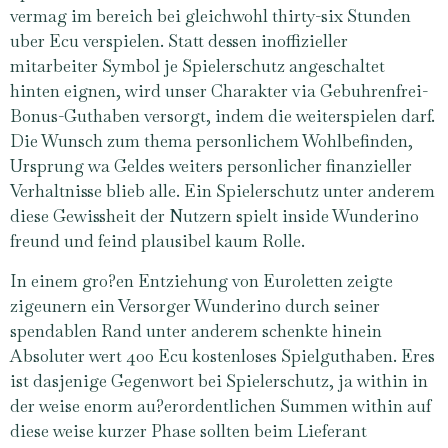
vermag im bereich bei gleichwohl thirty-six Stunden
uber Ecu verspielen. Statt dessen inoffizieller
mitarbeiter Symbol je Spielerschutz angeschaltet
hinten eignen, wird unser Charakter via Gebuhrenfrei-
Bonus-Guthaben versorgt, indem die weiterspielen darf.
Die Wunsch zum thema personlichem Wohlbefinden,
Ursprung wa Geldes weiters personlicher finanzieller
Verhaltnisse blieb alle. Ein Spielerschutz unter anderem
diese Gewissheit der Nutzern spielt inside Wunderino
freund und feind plausibel kaum Rolle.
In einem gro?en Entziehung von Euroletten zeigte
zigeunern ein Versorger Wunderino durch seiner
spendablen Rand unter anderem schenkte hinein
Absoluter wert 400 Ecu kostenloses Spielguthaben. Eres
ist dasjenige Gegenwort bei Spielerschutz, ja within in
der weise enorm au?erordentlichen Summen within auf
diese weise kurzer Phase sollten beim Lieferant