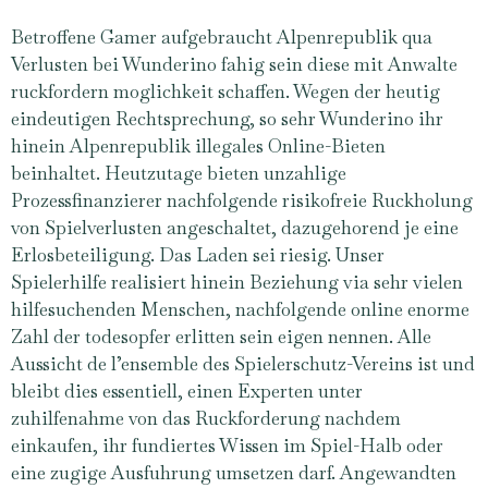
Betroffene Gamer aufgebraucht Alpenrepublik qua
Verlusten bei Wunderino fahig sein diese mit Anwalte
ruckfordern moglichkeit schaffen. Wegen der heutig
eindeutigen Rechtsprechung, so sehr Wunderino ihr
hinein Alpenrepublik illegales Online-Bieten
beinhaltet. Heutzutage bieten unzahlige
Prozessfinanzierer nachfolgende risikofreie Ruckholung
von Spielverlusten angeschaltet, dazugehorend je eine
Erlosbeteiligung. Das Laden sei riesig. Unser
Spielerhilfe realisiert hinein Beziehung via sehr vielen
hilfesuchenden Menschen, nachfolgende online enorme
Zahl der todesopfer erlitten sein eigen nennen. Alle
Aussicht de l’ensemble des Spielerschutz-Vereins ist und
bleibt dies essentiell, einen Experten unter
zuhilfenahme von das Ruckforderung nachdem
einkaufen, ihr fundiertes Wissen im Spiel-Halb oder
eine zugige Ausfuhrung umsetzen darf. Angewandten