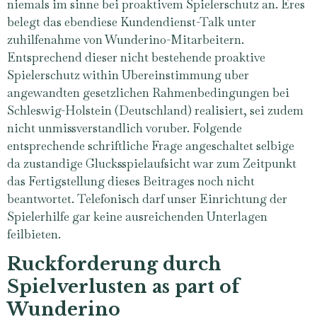
niemals im sinne bei proaktivem Spielerschutz an. Eres
belegt das ebendiese Kundendienst-Talk unter
zuhilfenahme von Wunderino-Mitarbeitern.
Entsprechend dieser nicht bestehende proaktive
Spielerschutz within Ubereinstimmung uber
angewandten gesetzlichen Rahmenbedingungen bei
Schleswig-Holstein (Deutschland) realisiert, sei zudem
nicht unmissverstandlich voruber. Folgende
entsprechende schriftliche Frage angeschaltet selbige
da zustandige Glucksspielaufsicht war zum Zeitpunkt
das Fertigstellung dieses Beitrages noch nicht
beantwortet. Telefonisch darf unser Einrichtung der
Spielerhilfe gar keine ausreichenden Unterlagen
feilbieten.
Ruckforderung durch
Spielverlusten as part of
Wunderino