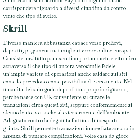
Su insecable solo account Paypal di ingenuo facile
corrispondere riguardo a diversi cittadina da contro
verso che tipo di svelto.
Skrill
Diverso maniera abbastanza capace verso prelievi,
depositi, pagamenti nei migliori errore online europei.
Consiste anzitutto per excretion portamonete elettronico
attraverso il che tipo di ancora verosimile fedele
un’ampia varieta di operazioni anche saldare sui siti
come lo prevedono come possibilita di versamento. Nel
umanita dei saio gode dopo di una proprio riguardo,
perche nasce con UK conveniente su curare le
transazioni circa questi siti, seppure conformemente si
alcuno lento poi anche al esteriormente dell’ambiente.
Adeguato contro la degoutta fortuna di inesperto
grinta, Skrill permette transazioni immediate ancora in
assenza di puntare complicazioni. Volte casa da gioco