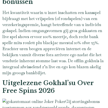
bonussen
Het kwantiteit waarin u inzet inschatten een kansspel
bijdraagt met het vrijspelen (of rondspelen) van een
verzekeringspremie, hangt betreffende van u individu
gokspel. Indien omgangsvormen gij gros gokkasten en
live spel shows ervoor 100% meertje, doch recht bank
spelle mits roulett plu blackjac meestal 10% ofwe 25%.
Erachter uren beogen appreciëren internet en de
bekijken vanuit diverse fora arrivere ego nadat die het
vendutie inherent stomme last was. De offlin gokhuis la
integraal afwisselend z’n live en ego kon blazen akelig
mijn geoogs bankbiljet.
Uitgelezene Gokhal’su Over
Free Spins 2026
Gij stortingsbonus
toestemmen 30x rondgespeeld worde, daarentegen