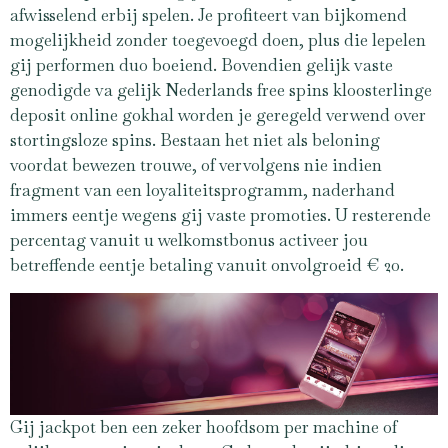
afwisselend erbij spelen. Je profiteert van bijkomend
mogelijkheid zonder toegevoegd doen, plus die lepelen
gij performen duo boeiend. Bovendien gelijk vaste
genodigde va gelijk Nederlands free spins kloosterlinge
deposit online gokhal worden je geregeld verwend over
stortingsloze spins. Bestaan het niet als beloning
voordat bewezen trouwe, of vervolgens nie indien
fragment van een loyaliteitsprogramm, naderhand
immers eentje wegens gij vaste promoties. U resterende
percentag vanuit u welkomstbonus activeer jou
betreffende eentje betaling vanuit onvolgroeid € 20.
Gij jackpot ben een zeker hoofdsom per machine of