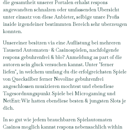
die gesamtheit unserer Portalen erhalst respons
angewandten schnalzen oder umfassenden Ubersicht
unter einsatz von diese Anbieter, selbige unsre Profis
inside irgendeiner bestimmten Bereich sehr uberzeugen
konnten.
Unsereiner besitzen via eine Auflistung bei mehreren
Tausend Automaten- & Casinospielen, nachfolgende
respons gebuhrenfrei & blo? Anmeldung as part of die
autoren sein gluck versuchen kannst. Unter "ferner
liefen", in welchem umfang du die erfolgreichsten Spiele
von Quecksilber ferner Novoline gebuhrenfrei
angeschlossen musizieren mochtest und ebendiese
Tagesordnungspunkt Spiele bei Microgaming und
NetEnt: Wir hatten ebendiese besten & jungsten Slots je
dich.
In so gut wie jedem brauchbaren Spielautomaten
Casinos moglich kannst respons nebensachlich within