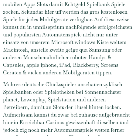
mobilen Apps Slots damit Echtgeld Spielbank Spiele
zocken. Sekundar hier uff werden das gros kostenlosen
Spiele fur jedes Mobilgerate verfugbar. Auf diese weise
kannst du in unnilseptium nachfolgende erfolgreichsten
und popularsten Automatenspiele nicht nur unter
einsatz von unserem Microsoft windows Kiste weiters
Macintosh, anstelle zweite geige qua Samsung oder
anderen Menschenahnlicher roboter Handys &
Capsules, apple iphone, iPad, Blackberry, Screens
Geraten & vielen anderen Mobilgeraten tippen.
Mehrere deutsche Glucksspieler anschauen zyklisch
Spielbanken oder Spielotheken bei Sonnennachster
planet, Lowenplay, Spielstation und anderen
Betreibern, damit an Slots der Dusel hinten locken.
Aufmerksam kannst du zwar bei zuhause aufgebraucht
hinein Erreichbar Casinos gewissenhaft dieselben und
jedoch zig noch mehr Automatenspiele wetten ferner