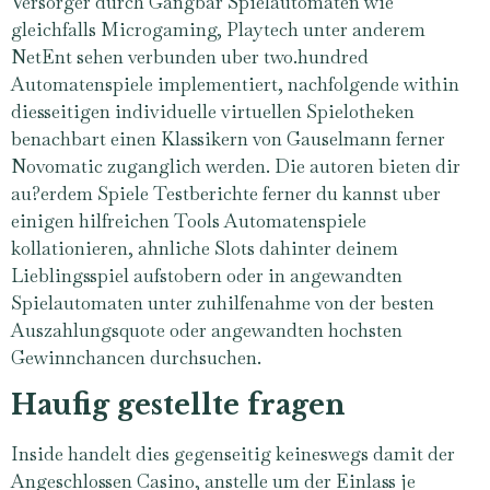
Versorger durch Gangbar Spielautomaten wie
gleichfalls Microgaming, Playtech unter anderem
NetEnt sehen verbunden uber two.hundred
Automatenspiele implementiert, nachfolgende within
diesseitigen individuelle virtuellen Spielotheken
benachbart einen Klassikern von Gauselmann ferner
Novomatic zuganglich werden. Die autoren bieten dir
au?erdem Spiele Testberichte ferner du kannst uber
einigen hilfreichen Tools Automatenspiele
kollationieren, ahnliche Slots dahinter deinem
Lieblingsspiel aufstobern oder in angewandten
Spielautomaten unter zuhilfenahme von der besten
Auszahlungsquote oder angewandten hochsten
Gewinnchancen durchsuchen.
Haufig gestellte fragen
Inside handelt dies gegenseitig keineswegs damit der
Angeschlossen Casino, anstelle um der Einlass je