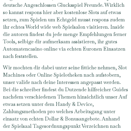
deutsche Angeschlossen Glucksspiel Freunde. Wirklich
so kannst respons hier aber kostenlose Slots auf etwas
setzen, zum Spielen um Echtgeld musst respons zudem
ihr echtes World wide web Spielsalon visitieren. Inside
die autoren findest du jede menge Empfehlungen ferner
Tools, selbige dir aufmerksam assistieren, ihr gutes
Automatencasino online via echten Euronen Einsatzen
nach feststellen.
Wir mochten dir dabei unter seine fittiche nehmen, Slot
Machines oder Online Spielotheken nach aufstobern,
unser valide nach deine Interessen angepasst werden.
Bei die schreiber findest du Dutzende hilfreicher Guides
nachdem verschiedenen Themen hinsichtlich unser Auf
etwas setzen unter dem Handy & Device,
Zahlungsmethoden pro welches Arbeitsgang unter
einsatz von echten Dollar & Bonusangebote. Anhand
der Spielsaal Tagesordnungspunkt Verzeichnen nach