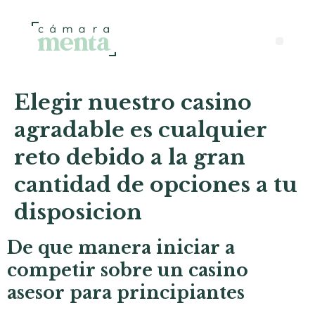
Elegir nuestro casino
agradable es cualquier
reto debido a la gran
cantidad de opciones a tu
disposicion
De que manera iniciar a
competir sobre un casino
asesor para principiantes