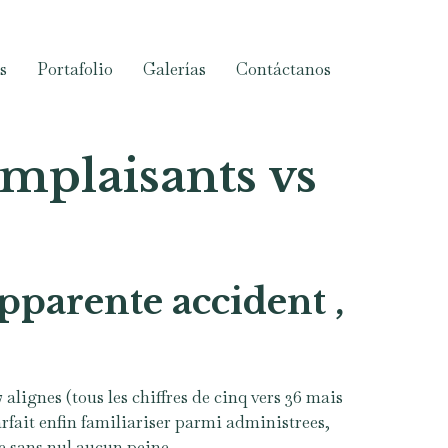
s
Portafolio
Galerías
Contáctanos
mplaisants vs
apparente accident ,
alignes (tous les chiffres de cinq vers 36 mais
parfait enfin familiariser parmi administrees,
e sans nul aucun peine.