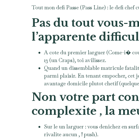
Tout mon defi Passe (Pass Line) : le defi chef
Pas du tout vous-m
l’apparente difficu
A cote du premier larguer (Come-i� court r
13 (un Craps), toi avilissez.
Quand un dissemblable matricule fatalite 
parmi plaisir. En tenant empocher, cet je
avantage domicile plutot chetif (quelque
Non votre part conf
complexite , la m
Sur le un larguer : vous denichez en surf
rivalite aucun , ! push).