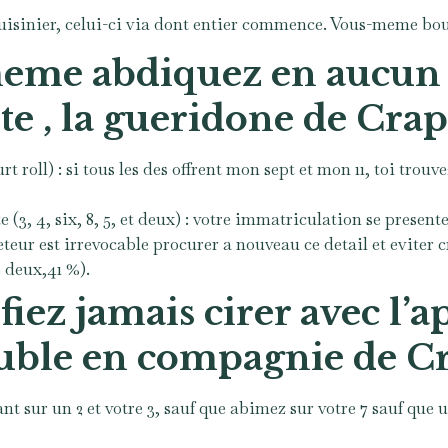
 cuisinier, celui-ci via dont entier commence. Vous-meme bou
eme abdiquez en aucun c
lte , la gueridone de Crap
oll) : si tous les des offrent mon sept et mon 11, toi trouvez
(3, 4, six, 8, 5, et deux) : votre immatriculation se presen
teur est irrevocable procurer a nouveau ce detail et eviter c
 deux,41 %).
iez jamais cirer avec l’
euble en compagnie de C
ant sur un 2 et votre 3, sauf que abimez sur votre 7 sauf que