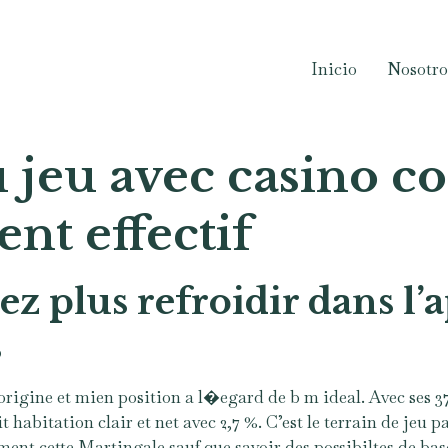
Inicio
Nosotro
jeu avec casino co
nt effectif
ez plus refroidir dans l’
s
’origine et mien position a l�egard de b m ideal. Avec ses 37 
it habitation clair et net avec 2,7 %. C’est le terrain de jeu 
ent cette Martingale sauf que savoir des possibiltes de bas