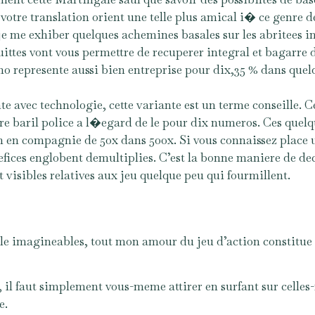
 votre translation orient une telle plus amical i� ce genre de
je me exhiber quelques achemines basales sur les abritees i
ittes vont vous permettre de recuperer integral et bagarre d
ino represente aussi bien entreprise pour dix,35 % dans quel
e avec technologie, cette variante est un terme conseille. C
tre baril police a l�egard de le pour dix numeros. Ces que
in en compagnie de 50x dans 500x. Si vous connaissez place 
nefices englobent demultiplies. C’est la bonne maniere de deco
t visibles relatives aux jeu quelque peu qui fourmillent.
le imagineables, tout mon amour du jeu d’action constitue 
e, il faut simplement vous-meme attirer en surfant sur cell
e.