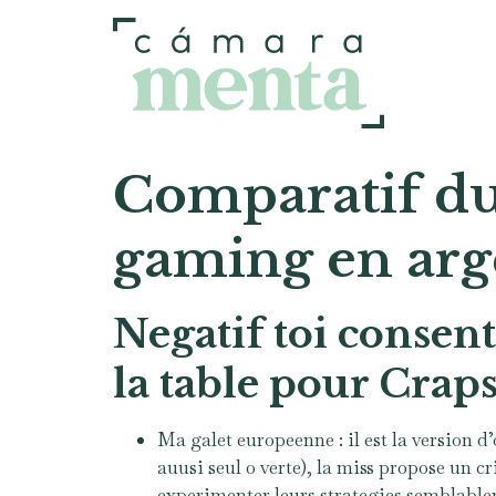
Comparatif du 
gaming en arge
Negatif toi consent
la table pour Crap
Ma galet europeenne : il est la version d
auusi seul 0 verte), la miss propose un cr
experimenter leurs strategies semblablem