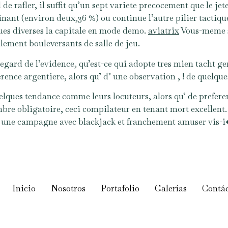
 de rafler, il suffit qu’un sept variete precocement que le je
nant (environ deux,36 %) ou continue l’autre pilier tacti
ues diverses la capitale en mode demo.
aviatrix
Vous-meme se
lement bouleversants de salle de jeu.
egard de l’evidence, qu’est-ce qui adopte tres mien tacht ge
fference argentiere, alors qu’ d’ une observation , ! de quelqu
elques tendance comme leurs locuteurs, alors qu’ de prefere
 obligatoire, ceci compilateur en tenant mort excellent. J
s une campagne avec blackjack et franchement amuser vis-
Inicio
Nosotros
Portafolio
Galerías
Contá