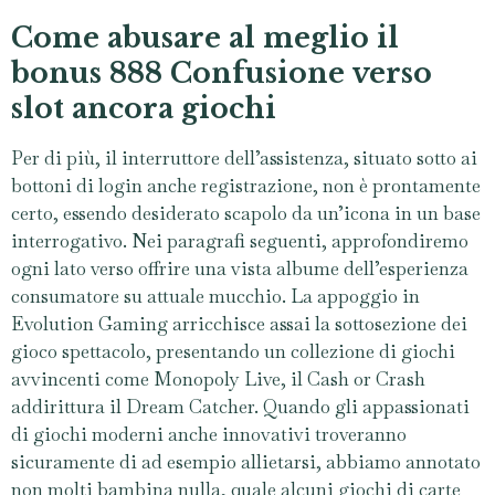
Come abusare al meglio il
bonus 888 Confusione verso
slot ancora giochi
Per di più, il interruttore dell’assistenza, situato sotto ai
bottoni di login anche registrazione, non è prontamente
certo, essendo desiderato scapolo da un’icona in un base
interrogativo. Nei paragrafi seguenti, approfondiremo
ogni lato verso offrire una vista albume dell’esperienza
consumatore su attuale mucchio. La appoggio in
Evolution Gaming arricchisce assai la sottosezione dei
gioco spettacolo, presentando un collezione di giochi
avvincenti come Monopoly Live, il Cash or Crash
addirittura il Dream Catcher. Quando gli appassionati
di giochi moderni anche innovativi troveranno
sicuramente di ad esempio allietarsi, abbiamo annotato
non molti bambina nulla, quale alcuni giochi di carte