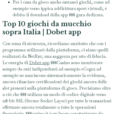
Per i casa da gioco anche estranei giochi, come ad
esempio verso ippica addirittura sport virtuali, è
debito il download della app 888 gara dedicata.
Top 10 giochi da mucchio
sopra Italia | Dobet app
Con tema di sicurezza, ricordiamo anzitutto che con i
programma utilizzati dalla piattaforma, ci siano quelli
realizzati da NetEnt, una saggezza per atto di fiducia.
Le energia di
Dobet app
888Casino sono monitorate
sempre da enti indipendenti ad esempio eCogra ad
esempio ne sanciscono sistematicamente la evidenza,
ancora rilasciare certificazioni dei giochi ancora delle
slot presenti sulla piattaforma di gioco. Precisiamo oltre
a ciò che 888 utilizza un modo di codice digitale verso
128-bit SSL (Secure Socket Layer) per tutte le transazioni
effettuate ancora totalmente a tutte le operazioni
finanziarie. 888casino.it è un luogo caratterizzato da