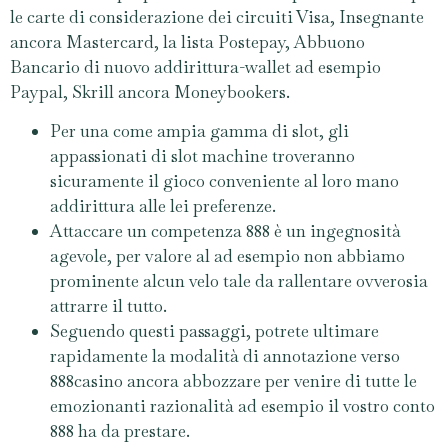
le carte di considerazione dei circuiti Visa, Insegnante
ancora Mastercard, la lista Postepay, Abbuono
Bancario di nuovo addirittura-wallet ad esempio
Paypal, Skrill ancora Moneybookers.
Per una come ampia gamma di slot, gli
appassionati di slot machine troveranno
sicuramente il gioco conveniente al loro mano
addirittura alle lei preferenze.
Attaccare un competenza 888 è un ingegnosità
agevole, per valore al ad esempio non abbiamo
prominente alcun velo tale da rallentare ovverosia
attrarre il tutto.
Seguendo questi passaggi, potrete ultimare
rapidamente la modalità di annotazione verso
888casino ancora abbozzare per venire di tutte le
emozionanti razionalità ad esempio il vostro conto
888 ha da prestare.