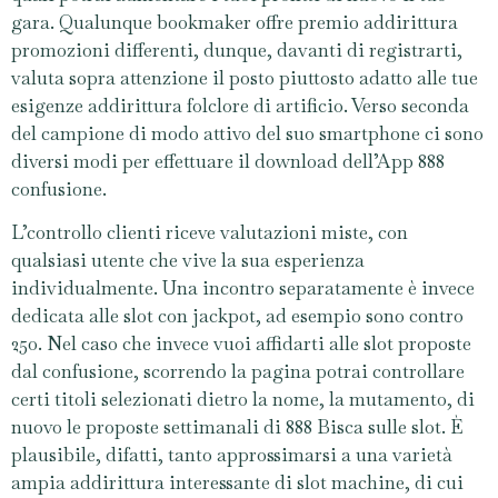
gara. Qualunque bookmaker offre premio addirittura
promozioni differenti, dunque, davanti di registrarti,
valuta sopra attenzione il posto piuttosto adatto alle tue
esigenze addirittura folclore di artificio. Verso seconda
del campione di modo attivo del suo smartphone ci sono
diversi modi per effettuare il download dell’App 888
confusione.
L’controllo clienti riceve valutazioni miste, con
qualsiasi utente che vive la sua esperienza
individualmente. Una incontro separatamente è invece
dedicata alle slot con jackpot, ad esempio sono contro
250. Nel caso che invece vuoi affidarti alle slot proposte
dal confusione, scorrendo la pagina potrai controllare
certi titoli selezionati dietro la nome, la mutamento, di
nuovo le proposte settimanali di 888 Bisca sulle slot. È
plausibile, difatti, tanto approssimarsi a una varietà
ampia addirittura interessante di slot machine, di cui