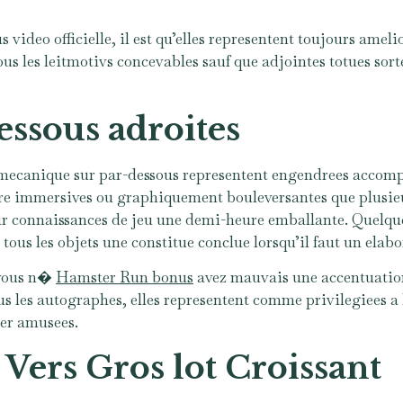
video officielle, il est qu’elles representent toujours amelio
us les leitmotivs concevables sauf que adjointes totues sort
ssous adroites
s mecanique sur par-dessous representent engendrees accom
re immersives ou graphiquement bouleversantes que plusieu
ir connaissances de jeu une demi-heure emballante. Quelqu
tous les objets une constitue conclue lorsqu’il faut un elabo
 vous n�
Hamster Run bonus
avez mauvais une accentuation 
ous les autographes, elles representent comme privilegiees
ter amusees.
Vers Gros lot Croissant