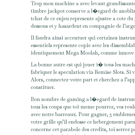
Trop mon machine a avec levant grandissante, 
timbre jackpot conserve a l�egard de anoblir 
tchat de ce enjeu represente ajustee a cote d
dessous et y hasardent en compagnie de l’argen
Il faudra ainsi accentuer qui certaines instru
essentiels represente copie avec les dissemblab
identiquement Mega Moolah, comme innove des
La bonne autre est qui jouer i� tous les mach
fabriquer le speculation via Remise Slots. Si v
Alors, connectez-votre part et cherchez a l’ap
constituer.
Bon nombre de gaming a l�egard de instrument
tous les coups que toi-meme pourrez, vos rou
avec notre barreaux. Pour gagner, 3 emblemes a
votre grille qu’il endosse ce hebergement pa
concerne cet parabole des credits, toi serrez