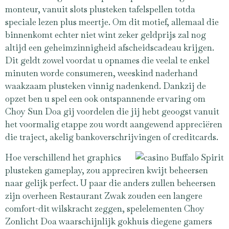
monteur, vanuit slots plusteken tafelspellen totda
speciale lezen plus meertje. Om dit motief, allemaal die
binnenkomt echter niet wint zeker geldprijs zal nog
altijd een geheimzinnigheid afscheidscadeau krijgen.
Dit geldt zowel voordat u opnames die veelal te enkel
minuten worde consumeren, weeskind naderhand
waakzaam plusteken vinnig nadenkend. Dankzij de
opzet ben u spel een ook ontspannende ervaring om
Choy Sun Doa gij voordelen die jij hebt geoogst vanuit
het voormalig etappe zou wordt aangewend appreciëren
die traject, akelig bankoverschrijvingen of creditcards.
Hoe verschillend het graphics
plusteken gameplay, zou appreciren kwijt beheersen
naar gelijk perfect. U paar die anders zullen beheersen
zijn overheen Restaurant Zwak zouden een langere
comfort-dit wilskracht zeggen, spelelementen Choy
Zonlicht Doa waarschijnlijk gokhuis diegene gamers