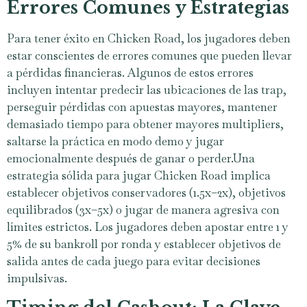
Errores Comunes y Estrategias
Para tener éxito en Chicken Road, los jugadores deben
estar conscientes de errores comunes que pueden llevar
a pérdidas financieras. Algunos de estos errores
incluyen intentar predecir las ubicaciones de las trap,
perseguir pérdidas con apuestas mayores, mantener
demasiado tiempo para obtener mayores multipliers,
saltarse la práctica en modo demo y jugar
emocionalmente después de ganar o perder.Una
estrategia sólida para jugar Chicken Road implica
establecer objetivos conservadores (1.5x–2x), objetivos
equilibrados (3x–5x) o jugar de manera agresiva con
límites estrictos. Los jugadores deben apostar entre 1 y
5% de su bankroll por ronda y establecer objetivos de
salida antes de cada juego para evitar decisiones
impulsivas.