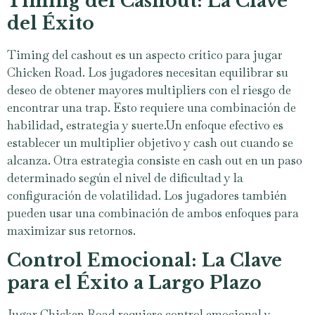
Timing del Cashout: La Clave
del Éxito
Timing del cashout es un aspecto crítico para jugar
Chicken Road. Los jugadores necesitan equilibrar su
deseo de obtener mayores multipliers con el riesgo de
encontrar una trap. Esto requiere una combinación de
habilidad, estrategia y suerte.Un enfoque efectivo es
establecer un multiplier objetivo y cash out cuando se
alcanza. Otra estrategia consiste en cash out en un paso
determinado según el nivel de dificultad y la
configuración de volatilidad. Los jugadores también
pueden usar una combinación de ambos enfoques para
maximizar sus retornos.
Control Emocional: La Clave
para el Éxito a Largo Plazo
Jugar Chicken Road requiere control emocional y