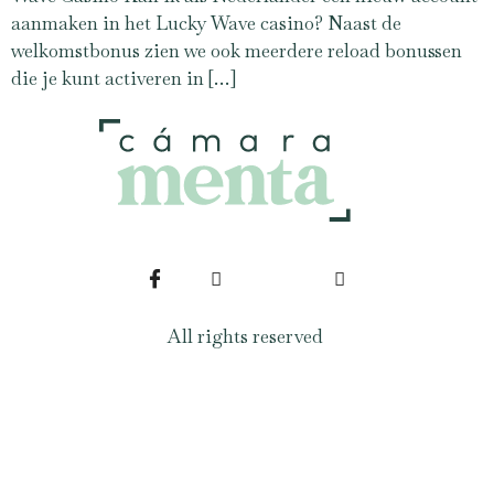
aanmaken in het Lucky Wave casino? Naast de
welkomstbonus zien we ook meerdere reload bonussen
die je kunt activeren in […]
All rights reserved