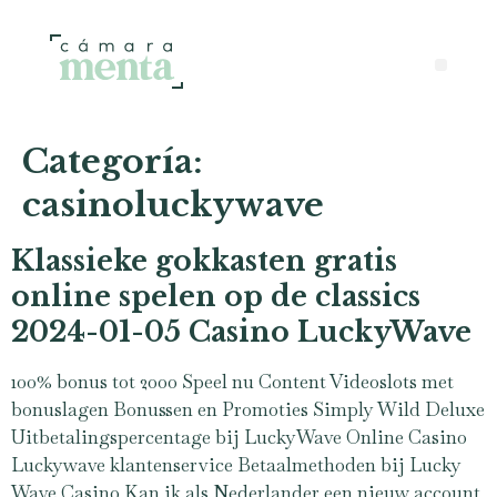
Categoría:
casinoluckywave
Klassieke gokkasten gratis
online spelen op de classics
2024-01-05 Casino LuckyWave
100% bonus tot 2000 Speel nu Content Videoslots met
bonuslagen Bonussen en Promoties Simply Wild Deluxe
Uitbetalingspercentage bij LuckyWave Online Casino
Luckywave klantenservice Betaalmethoden bij Lucky
Wave Casino Kan ik als Nederlander een nieuw account