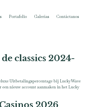
s
Portafolio
Galerías
Contáctanos
 de classics 2024-
eluxe Uitbetalingspercentage bij LuckyWave
r een nieuw account aanmaken in het Lucky
 Casinos 2026