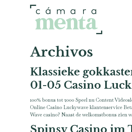
Archivos
Klassieke gokkasten
01-05 Casino Luc
100% bonus tot 2000 Speel nu Content Video
Online Casino Luckywave klantenservice Bet
Wave casino? Naast de welkomstbonus zien we 
Spinsy Casino im 