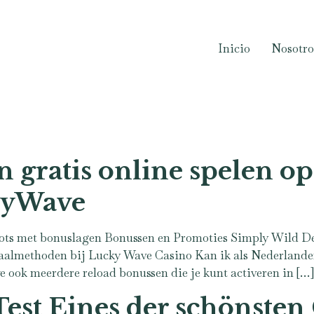
Inicio
Nosotro
 gratis online spelen op
kyWave
slots met bonuslagen Bonussen en Promoties Simply Wild D
aalmethoden bij Lucky Wave Casino Kan ik als Nederlande
ook meerdere reload bonussen die je kunt activeren in […]
Test Eines der schönsten