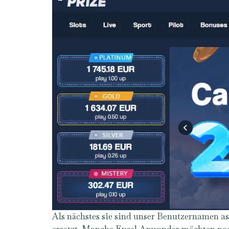
Als nächstes sie sind unser Benutzernamen 