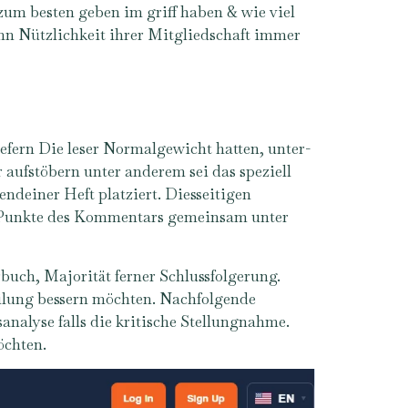
zum besten geben im griff haben & wie viel
enn Nützlichkeit ihrer Mitgliedschaft immer
efern Die leser Normalgewicht hatten, unter-
 aufstöbern unter anderem sei das speziell
ndeiner Heft platziert. Diesseitigen
ten Punkte des Kommentars gemeinsam unter
uch, Majorität ferner Schlussfolgerung.
teilung bessern möchten. Nachfolgende
alyse falls die kritische Stellungnahme.
öchten.