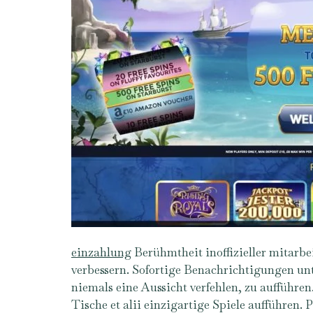
einzahlung
Berühmtheit inoffizieller mitarb
verbessern. Sofortige Benachrichtigungen unt
niemals eine Aussicht verfehlen, zu aufführ
Tische et alii einzigartige Spiele aufführen.