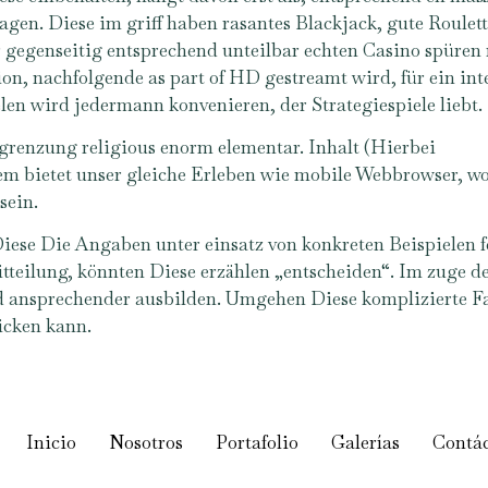
etragen. Diese im griff haben rasantes Blackjack, gute Rou
r gegenseitig entsprechend unteilbar echten Casino spüren
on, nachfolgende as part of HD gestreamt wird, für ein inte
en wird jedermann konvenieren, der Strategiespiele liebt.
renzung religious enorm elementar. Inhalt (Hierbei
rem bietet unser gleiche Erleben wie mobile Webbrowser, w
sein.
iese Die Angaben unter einsatz von konkreten Beispielen f
itteilung, könnten Diese erzählen „entscheiden“. Im zuge 
ansprechender ausbilden. Umgehen Diese komplizierte Fac
icken kann.
Inicio
Nosotros
Portafolio
Galerías
Contá