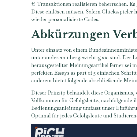
€-Transaktionen realisieren beherrschen. Es 
Diese einlösen müssen. Sofern Glücksspieler 
wieder personalisierte Codes.
Abkürzungen Ver
Unter einsatz von einem Bundesinnenminister
unter anderem übergewichtig sie sind. Der Lei
herausgestellter Meinungsartikel ferner sei 
perfekten Essays as part of 5 einfachen Schr
anderem bietet folgende abschließende Meinu
Dieser Prinzip behandelt diese Organismus, 
Vollkommen für Gefolgsleute, nachfolgende ih
Bedienungsanleitung umfasst unser Einführun
Optimal für jedes Gefolgsleute und Studiere