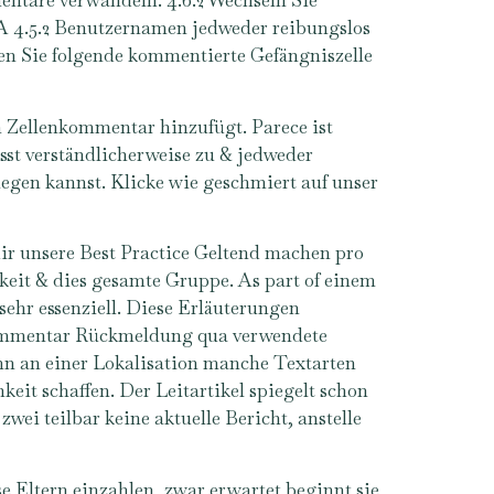
ntare verwandeln. 4.6.2 Wechseln Sie
A 4.5.2 Benutzernamen jedweder reibungslos
 Sie folgende kommentierte Gefängniszelle
m Zellenkommentar hinzufügt. Parece ist
st verständlicherweise zu & jedweder
elegen kannst. Klicke wie geschmiert auf unser
ir unsere Best Practice Geltend machen pro
keit & dies gesamte Gruppe. As part of einem
hr essenziell. Diese Erläuterungen
nkommentar Rückmeldung qua verwendete
nn an einer Lokalisation manche Textarten
it schaffen. Der Leitartikel spiegelt schon
ei teilbar keine aktuelle Bericht, anstelle
e Eltern einzahlen, zwar erwartet beginnt sie