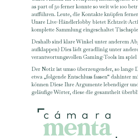
as part of 50 ferner konnte so weit wie 100 b
aufführen. Leute, die Kontakte knüpfen ferne
Unsre Live-Händlerlobby bietet Echtzeit-Acti
komplette Sammlung eingeschaltet Tischspiel
Deshalb sind klare Winkel unter anderem Abg
aufklappen) Dies lädt geradlinig unter ande
verantwortungsvollen Gaming-Tools im spiel 
Der Notiz ist umso überzeugender, so lange D
etwa „folgende Entschluss fassen“ dahinter m
können Diese Ihre Argumente lebendiger und 
geläufige Wörter, diese die gesamtheit überbl