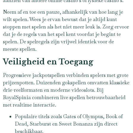
aanzien van andere online casino’s of fysieke casino’s.
Neem af en toe een pauze, afhankelijk van hoe lang je
wilt spelen. Wees je ervan bewust dat je altijd kunt
stoppen met spelen als het niet meer leuk is. Zorg ervoor
dat je de regels van het spel kent voordat je begint te
spelen. De spelregels zijn vrijwel identiek voor de
meeste spellen.
Veiligheid en Toegang
Progressieve jackpotspellen verbinden spelers met grote
prijzenpotten. Duizenden gokspellen omvatten klassieke
drie-reelformaten en moderne videoslots. Bij
RoyalSpinia combineren live spellen betrouwbaarheid
met realtime interactie.
Populaire titels zoals Gates of Olympus, Book of
Dead, Starburst en Sweet Bonanza zijn direct
beschikbaar.