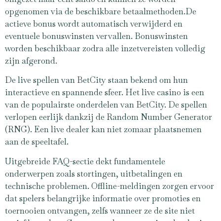
opgenomen via de beschikbare betaalmethoden.De
actieve bonus wordt automatisch verwijderd en
eventuele bonuswinsten vervallen. Bonuswinsten
worden beschikbaar zodra alle inzetvereisten volledig
zijn afgerond.
De live spellen van BetCity staan bekend om hun
interactieve en spannende sfeer. Het live casino is een
van de populairste onderdelen van BetCity. De spellen
verlopen eerlijk dankzij de Random Number Generator
(RNG). Een live dealer kan niet zomaar plaatsnemen
aan de speeltafel.
Uitgebreide FAQ-sectie dekt fundamentele
onderwerpen zoals stortingen, uitbetalingen en
technische problemen. Offline-meldingen zorgen ervoor
dat spelers belangrijke informatie over promoties en
toernooien ontvangen, zelfs wanneer ze de site niet