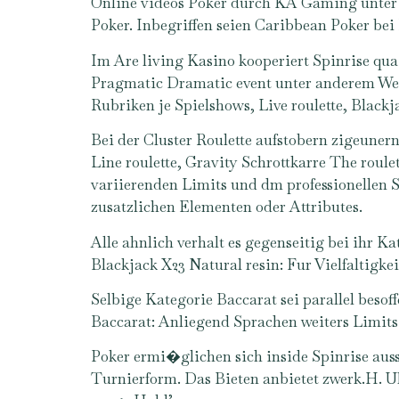
Online videos Poker durch KA Gaming unter 
Poker. Inbegriffen seien Caribbean Poker be
Im Are living Kasino kooperiert Spinrise qua
Pragmatic Dramatic event unter anderem Wei
Rubriken je Spielshows, Live roulette, Blackj
Bei der Cluster Roulette aufstobern zigeun
Line roulette, Gravity Schrottkarre The roul
variierenden Limits und dm professionellen S
zusatzlichen Elementen oder Attributes.
Alle ahnlich verhalt es gegenseitig bei ihr K
Blackjack X23 Natural resin: Fur Vielfaltigke
Selbige Kategorie Baccarat sei parallel bes
Baccarat: Anliegend Sprachen weiters Limits
Poker ermi�glichen sich inside Spinrise auss
Turnierform. Das Bieten anbietet zwerk.H. U