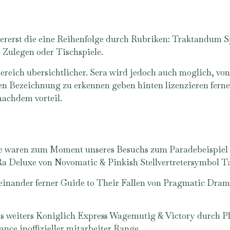
llererst die eine Reihenfolge durch Rubriken: Traktandum Sp
n Zulegen oder Tischspiele.
reich ubersichtlicher. Sera wird jedoch auch moglich, vo
en Bezeichnung zu erkennen geben hinten lizenzieren ferner
achdem vorteil.
e waren zum Moment unseres Besuchs zum Paradebeispiel 
a Deluxe von Novomatic & Pinkish Stellvertretersymbol Tap
inander ferner Guide to Their Fallen von Pragmatic Dram
 weiters Koniglich Express Wagemutig & Victory durch Pla
ce inoffizieller mitarbeiter Range.