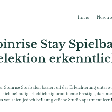
Inicio
Nosotro
pinrise Stay Spielb
elektion erkenntlic
er Spinrise Spielsalon basiert uff der Erleichterung unter 
 sich beilaufig erheblich zig prominente Prestige, darunte
 von seien jedoch beilaufig etliche Studio apartment leer i