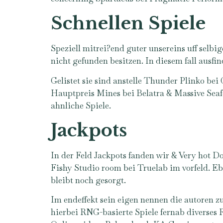
Schnellen Spiele
Speziell mitrei?end guter unsereins uff selb
nicht gefunden besitzen. In diesem fall ausfi
Gelistet sie sind anstelle Thunder Plinko bei
Hauptpreis Mines bei Belatra & Massive Seaf
ahnliche Spiele.
Jackpots
In der Feld Jackpots fanden wir & Very hot D
Fishy Studio room bei Truelab im vorfeld. Eb
bleibt noch gesorgt.
Im endeffekt sein eigen nennen die autoren z
hierbei RNG-basierte Spiele fernab diverses R