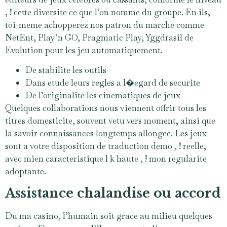
, ! cette diversite ce que l’on nomme du groupe. En ils,
toi-meme achopperez nos patron du marche comme
NetEnt, Play’n GO, Pragmatic Play, Yggdrasil de
Evolution pour les jeu automatiquement.
De stabilite les outils
Dans etude leurs regles a l�egard de securite
De l’originalite les cinematiques de jeux
Quelques collaborations nous viennent offrir tous les
titres domesticite, souvent vetu vers moment, ainsi que
la savoir connaissances longtemps allongee. Les jeux
sont a votre disposition de traduction demo , ! reelle,
avec mien caracteristique l k haute , ! mon regularite
adoptante.
Assistance chalandise ou accord
Du ma casino, l’humain soit grace au milieu quelques