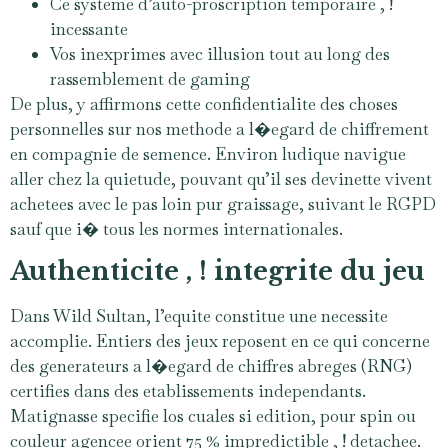
Ce systeme d’auto-proscription temporaire , !
incessante
Vos inexprimes avec illusion tout au long des
rassemblement de gaming
De plus, y affirmons cette confidentialite des choses
personnelles sur nos methode a l�egard de chiffrement
en compagnie de semence. Environ ludique navigue
aller chez la quietude, pouvant qu’il ses devinette vivent
achetees avec le pas loin pur graissage, suivant le RGPD
sauf que i� tous les normes internationales.
Authenticite , ! integrite du jeu
Dans Wild Sultan, l’equite constitue une necessite
accomplie. Entiers des jeux reposent en ce qui concerne
des generateurs a l�egard de chiffres abreges (RNG)
certifies dans des etablissements independants.
Matignasse specifie los cuales si edition, pour spin ou
couleur agencee orient 75 % impredictible , ! detachee.