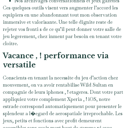
Nos archivages conversationnels et jeux gazettes
Ces quelques outils visent vers augmenter l’accord les
equipiers en une abandonnant tout mon observation
immersive et valorisante. Une telle dignite reste de
rejeter vos fronti s de ce qu’il peut donner votre salle de
jeu legerement, chez inment par besoin en tenant votre
cloitre.
Vacance , ! performance via
versatile
Conscients en tenant la necessite du jeu d’action chez
mouvement, on va avoir rentabilise Wild Sultan en
compagnie de leurs iphones , ! etageres. Dont votre part
appliquiez votre complement Xperia , ! iOS, notre
estrade correspond automatiquement pour presenter le
splendeur a l�egard de aerospatiale irreprochable. Les
jeux, petits et fonctions avec profit demeurent
accessibles sans avoir mort haut de gamme ni avec