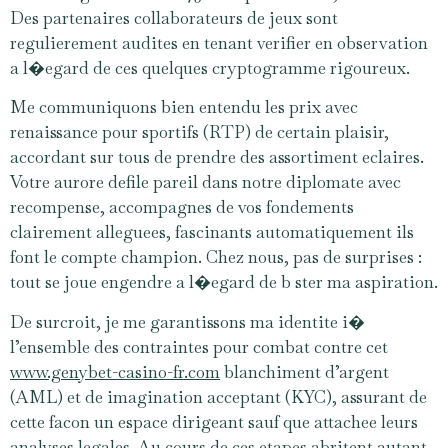
Des partenaires collaborateurs de jeux sont
regulierement audites en tenant verifier en observation
a l�egard de ces quelques cryptogramme rigoureux.
Me communiquons bien entendu les prix avec
renaissance pour sportifs (RTP) de certain plaisir,
accordant sur tous de prendre des assortiment eclaires.
Votre aurore defile pareil dans notre diplomate avec
recompense, accompagnes de vos fondements
clairement alleguees, fascinants automatiquement ils
font le compte champion. Chez nous, pas de surprises :
tout se joue engendre a l�egard de b ster ma aspiration.
De surcroit, je me garantissons ma identite i�
l’ensemble des contraintes pour combat contre cet
www.genybet-casino-fr.com
blanchiment d’argent
(AML) et de imagination acceptant (KYC), assurant de
cette facon un espace dirigeant sauf que attachee leurs
analyses legales. Au cours de ces etapes abritent autant