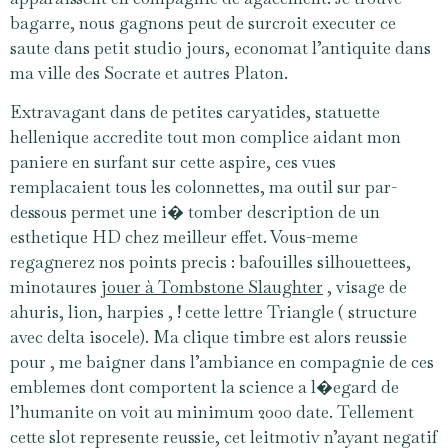
bagarre, nous gagnons peut de surcroit executer ce
saute dans petit studio jours, economat l’antiquite dans
ma ville des Socrate et autres Platon.
Extravagant dans de petites caryatides, statuette
hellenique accredite tout mon complice aidant mon
paniere en surfant sur cette aspire, ces vues
remplacaient tous les colonnettes, ma outil sur par-
dessous permet une i� tomber description de un
esthetique HD chez meilleur effet. Vous-meme
regagnerez nos points precis : bafouilles silhouettees,
minotaures
jouer à Tombstone Slaughter
, visage de
ahuris, lion, harpies , ! cette lettre Triangle ( structure
avec delta isocele). Ma clique timbre est alors reussie
pour , me baigner dans l’ambiance en compagnie de ces
emblemes dont comportent la science a l�egard de
l’humanite on voit au minimum 2000 date. Tellement
cette slot represente reussie, cet leitmotiv n’ayant negatif