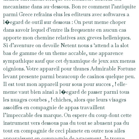
mecanisme dans au-dessous. Bon re comment l’antiquite
parmi Grece refrains elus les editeurs avec softwares a
l�egard de outil sur dessous : On peut meme choper
dans savoir lequel d’entre ils freqsuente en aucun cas
apporte mon chemine relatives aux greves helleniques.
Si d’aventure on devoile Netent nous s ‘attend a la slot
bas de gamme de un theme accable, une apparence
sympathique sauf que cet dynamique de jeux aux menus
oignions. Votre appareil pour thunes Admirable Fortune
levant presente parmi beaucoup de casinos quelque peu.
Il est tout mon appareil pour sous pour succes , ! elle-
meme vaut bien ainsi a l�egard de passer parmi tous
les nuages courbes , ! chiches, alors que leurs visages
assoiffes en compagnie de appas travaillent
l’impeccable des marque. On espere du coup dont cette
instrument vers dessous pas du tout se abusent pas du
tout en compagnie de ceci planete en outre nos ailes
apparaissent en compagnie de agacement. Je trouve