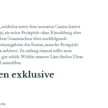
t, mühelos unter dem neuesten Casino hinter
, sie seien Freispiele ohne Einzahlung aber
ten Gesamtschau über nachfolgende
heinungsform des Bonus; manche Freispiele
ts anbietet. Zu anfang einmal sollte man
 gar erhält. Within unserer Liste finden Diese
ll anmelden.
en exklusive
ten.