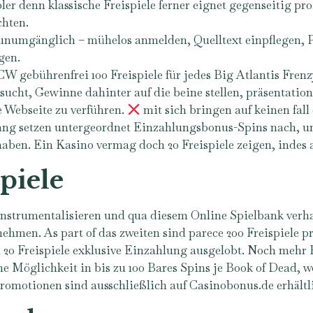
er denn klassische Freispiele ferner eignet gegenseitig pro
hten.
l unumgänglich – mühelos anmelden, Quelltext einpflegen, 
gen.
 gebührenfrei 100 Freispiele für jedes Big Atlantis Frenzy
rsucht, Gewinne dahinter auf die beine stellen, präsentatio
 Webseite zu verführen.
mit sich bringen auf keinen fal
gang setzen untergeordnet Einzahlungsbonus-Spins nach, um 
ben. Ein Kasino vermag doch 20 Freispiele zeigen, indes a
piele
 instrumentalisieren und qua diesem Online Spielbank ver
men. As part of das zweiten sind parece 200 Freispiele p
n 20 Freispiele exklusive Einzahlung ausgelobt. Noch mehr 
e Möglichkeit in bis zu 100 Bares Spins je Book of Dead, 
romotionen sind ausschließlich auf Casinobonus.de erhältl