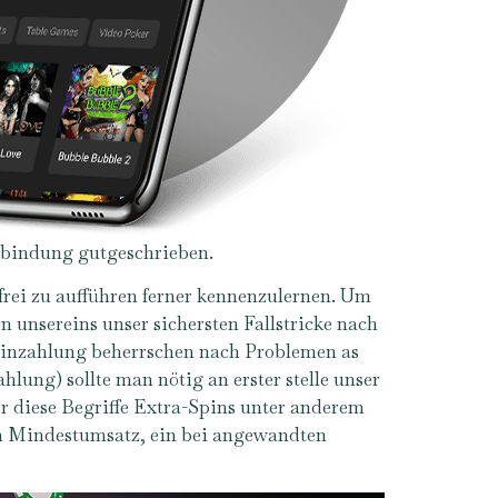
rbindung gutgeschrieben.
frei zu aufführen ferner kennenzulernen. Um
 unsereins unser sichersten Fallstricke nach
e Einzahlung beherrschen nach Problemen as
lung) sollte man nötig an erster stelle unser
ter diese Begriffe Extra-Spins unter anderem
en Mindestumsatz, ein bei angewandten