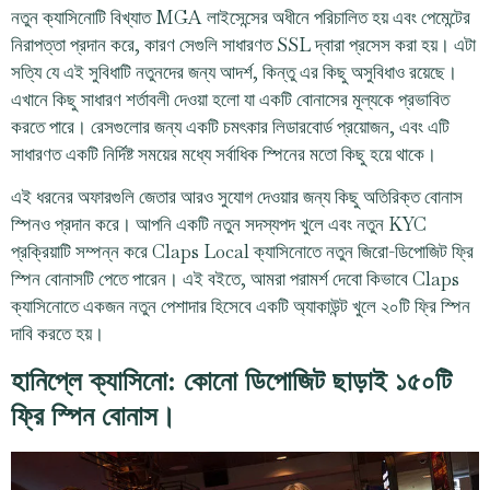
নতুন ক্যাসিনোটি বিখ্যাত MGA লাইসেন্সের অধীনে পরিচালিত হয় এবং পেমেন্টের
নিরাপত্তা প্রদান করে, কারণ সেগুলি সাধারণত SSL দ্বারা প্রসেস করা হয়। এটা
সত্যি যে এই সুবিধাটি নতুনদের জন্য আদর্শ, কিন্তু এর কিছু অসুবিধাও রয়েছে।
এখানে কিছু সাধারণ শর্তাবলী দেওয়া হলো যা একটি বোনাসের মূল্যকে প্রভাবিত
করতে পারে। রেসগুলোর জন্য একটি চমৎকার লিডারবোর্ড প্রয়োজন, এবং এটি
সাধারণত একটি নির্দিষ্ট সময়ের মধ্যে সর্বাধিক স্পিনের মতো কিছু হয়ে থাকে।
এই ধরনের অফারগুলি জেতার আরও সুযোগ দেওয়ার জন্য কিছু অতিরিক্ত বোনাস
স্পিনও প্রদান করে। আপনি একটি নতুন সদস্যপদ খুলে এবং নতুন KYC
প্রক্রিয়াটি সম্পন্ন করে Claps Local ক্যাসিনোতে নতুন জিরো-ডিপোজিট ফ্রি
স্পিন বোনাসটি পেতে পারেন। এই বইতে, আমরা পরামর্শ দেবো কিভাবে Claps
ক্যাসিনোতে একজন নতুন পেশাদার হিসেবে একটি অ্যাকাউন্ট খুলে ২০টি ফ্রি স্পিন
দাবি করতে হয়।
হানিপ্লে ক্যাসিনো: কোনো ডিপোজিট ছাড়াই ১৫০টি
ফ্রি স্পিন বোনাস।