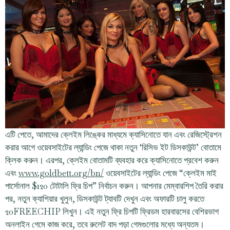
এটি পেতে, আমাদের ক্লেইম লিঙ্কের মাধ্যমে ক্যাসিনোতে যান এবং রেজিস্ট্রেশন
করার আগে ওয়েবসাইটের ল্যান্ডিং পেজে থাকা নতুন ‘রিসিভ ইট ডিসকাউন্ট’ বোতামে
ক্লিক করুন। এরপর, ক্লেইম বোতামটি ব্যবহার করে ক্যাসিনোতে প্রবেশ করুন
এবং
www.goldbett.org/bn/
ওয়েবসাইটের ল্যান্ডিং পেজে “ক্লেইম মাই
পার্সোনাল $120 টোটালি ফ্রি চিপ” নির্বাচন করুন। আপনার মেম্বারশিপ তৈরি করার
পর, নতুন ক্যাশিয়ার খুলুন, ডিসকাউন্ট ট্যাবটি দেখুন এবং অফারটি চালু করতে
20FREECHIP লিখুন। এই নতুন ফ্রি চিপটি ফ্রিডম হারবারসের বেশিরভাগ
অনলাইন গেমে কাজ করে, তবে রুলেট বাদ পড়া গেমগুলোর মধ্যে অন্যতম।